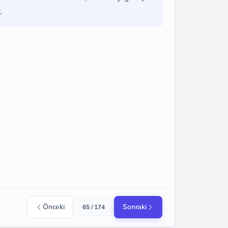
.
Önceki
Sonraki
65 / 174