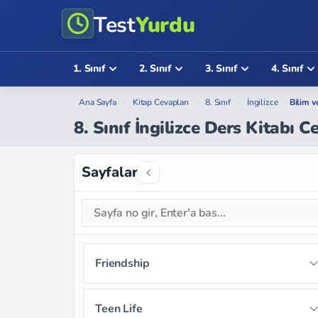
Test
Yurdu
1. Sınıf
2. Sınıf
3. Sınıf
4. Sınıf
Ana Sayfa
›
Kitap Cevapları
›
8. Sınıf
›
İngilizce
›
Bilim v
8. Sınıf İngilizce Ders Kitabı C
Sayfalar
Friendship
Sayfa 9
Sayfa 10
Sayfa 11
Teen Life