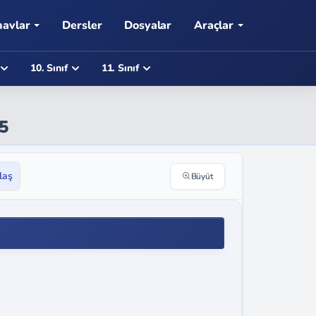
navlar
Dersler
Dosyalar
Araçlar
10. Sınıf
11. Sınıf
65
laş
Büyüt