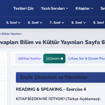
Testleri Çöz
Yazılı Soruları
Kitaplar
Sı
5. Sınıf
6. Sınıf
7. Sınıf
8. Sınıf
9. Sınıf
e Kültür Yayınları
evapları Bilim ve Kültür Yayınları Sayfa 
Kitap Sayfası
Çözüm
Soru Sor & Çözüm Pay
Sayfa Çözümleri ve Etkinlikler
READING & SPEAKING - Exercise 4
KİTAP BİZDEN NE İSTİYOR? (Türkçe Açıklaması):