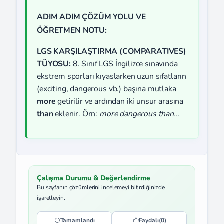
ADIM ADIM ÇÖZÜM YOLU VE
ÖĞRETMEN NOTU:
LGS KARŞILAŞTIRMA (COMPARATIVES)
TÜYOSU:
8. Sınıf LGS İngilizce sınavında
ekstrem sporları kıyaslarken uzun sıfatların
(exciting, dangerous vb.) başına mutlaka
more
getirilir ve ardından iki unsur arasına
than
eklenir. Örn:
more dangerous than...
Çalışma Durumu & Değerlendirme
Bu sayfanın çözümlerini incelemeyi bitirdiğinizde
işaretleyin.
Tamamlandı
Faydalı
(0)