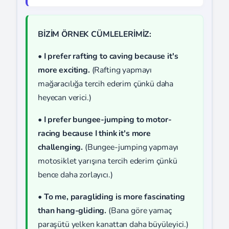
BİZİM ÖRNEK CÜMLELERİMİZ:
•
I prefer rafting to caving because it's
more exciting.
(Rafting yapmayı
mağaracılığa tercih ederim çünkü daha
heyecan verici.)
•
I prefer bungee-jumping to motor-
racing because I think it's more
challenging.
(Bungee-jumping yapmayı
motosiklet yarışına tercih ederim çünkü
bence daha zorlayıcı.)
•
To me, paragliding is more fascinating
than hang-gliding.
(Bana göre yamaç
paraşütü yelken kanattan daha büyüleyici.)