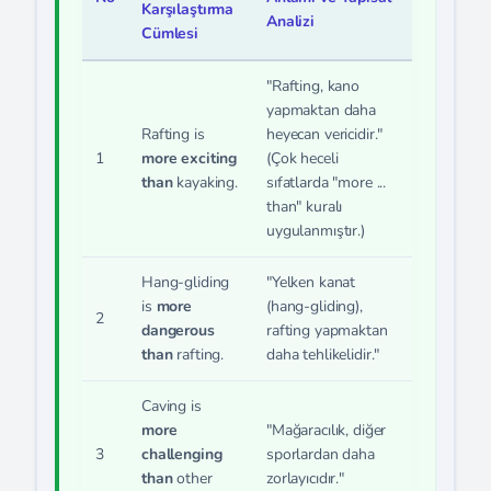
Karşılaştırma
Analizi
Cümlesi
"Rafting, kano
yapmaktan daha
Rafting is
heyecan vericidir."
1
more exciting
(Çok heceli
than
kayaking.
sıfatlarda "more ...
than" kuralı
uygulanmıştır.)
Hang-gliding
"Yelken kanat
is
more
(hang-gliding),
2
dangerous
rafting yapmaktan
than
rafting.
daha tehlikelidir."
Caving is
more
"Mağaracılık, diğer
3
challenging
sporlardan daha
than
other
zorlayıcıdır."