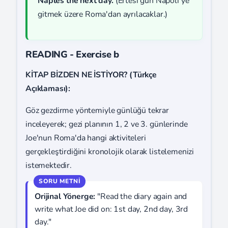
Naples the next day.
(Ertesi gün Napoli'ye
gitmek üzere Roma'dan ayrılacaklar.)
READING - Exercise b
KİTAP BİZDEN NE İSTİYOR? (Türkçe
Açıklaması):
Göz gezdirme yöntemiyle günlüğü tekrar
inceleyerek; gezi planının 1, 2 ve 3. günlerinde
Joe'nun Roma'da hangi aktiviteleri
gerçekleştirdiğini kronolojik olarak listelemenizi
istemektedir.
Orijinal Yönerge:
"Read the diary again and
write what Joe did on: 1st day, 2nd day, 3rd
day."