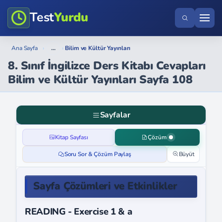
Test
Yurdu
...
Ana Sayfa
›
›
Bilim ve Kültür Yayınları
8. Sınıf İngilizce Ders Kitabı Cevapları
Bilim ve Kültür Yayınları Sayfa 108
Sayfalar
Kitap Sayfası
Çözüm
Soru Sor & Çözüm Paylaş
Büyüt
Sayfa Çözümleri ve Etkinlikler
READING - Exercise 1 & a