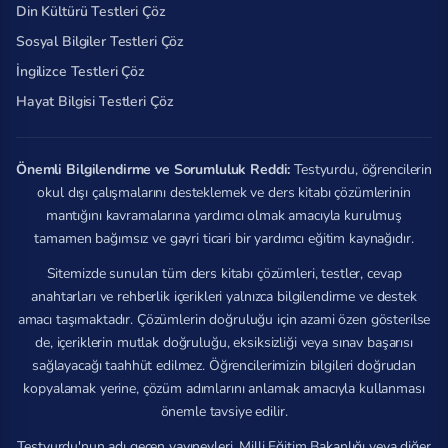
Din Kültürü Testleri Çöz
Sosyal Bilgiler Testleri Çöz
İngilizce Testleri Çöz
Hayat Bilgisi Testleri Çöz
Önemli Bilgilendirme ve Sorumluluk Reddi:
Testyurdu, öğrencilerin
okul dışı çalışmalarını desteklemek ve ders kitabı çözümlerinin
mantığını kavramalarına yardımcı olmak amacıyla kurulmuş
tamamen bağımsız ve gayri ticari bir yardımcı eğitim kaynağıdır.
Sitemizde sunulan tüm ders kitabı çözümleri, testler, cevap
anahtarları ve rehberlik içerikleri yalnızca bilgilendirme ve destek
amacı taşımaktadır. Çözümlerin doğruluğu için azami özen gösterilse
de, içeriklerin mutlak doğruluğu, eksiksizliği veya sınav başarısı
sağlayacağı taahhüt edilmez. Öğrencilerimizin bilgileri doğrudan
kopyalamak yerine, çözüm adımlarını anlamak amacıyla kullanması
önemle tavsiye edilir.
Testyurdu'nun adı geçen yayınevleri, Milli Eğitim Bakanlığı veya diğer