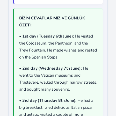
BİZİM CEVAPLARIMIZ VE GÜNLÜK
ÖZETİ:
•
1st day (Tuesday 6th June):
He visited
the Colosseum, the Pantheon, and the
Trevi Fountain. He made wishes and rested
on the Spanish Steps.
•
2nd day (Wednesday 7th June):
He
went to the Vatican museums and
Trastevere, walked through narrow streets,
and bought many souvenirs.
•
3rd day (Thursday 8th June):
He had a
big breakfast, tried delicious Italian pizza
and gelato, visited a couple of more