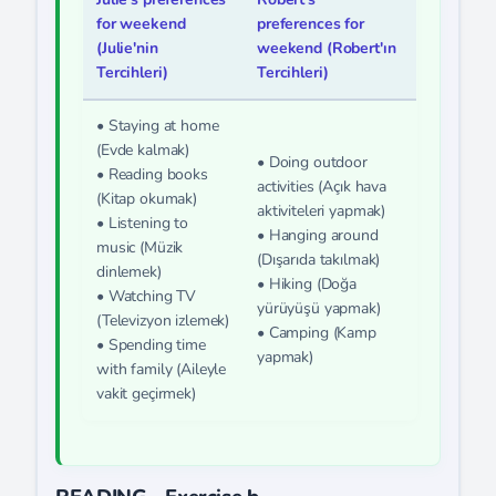
for weekend
preferences for
(Julie'nin
weekend (Robert'ın
Tercihleri)
Tercihleri)
• Staying at home
(Evde kalmak)
• Doing outdoor
• Reading books
activities (Açık hava
(Kitap okumak)
aktiviteleri yapmak)
• Listening to
• Hanging around
music (Müzik
(Dışarıda takılmak)
dinlemek)
• Hiking (Doğa
• Watching TV
yürüyüşü yapmak)
(Televizyon izlemek)
• Camping (Kamp
• Spending time
yapmak)
with family (Aileyle
vakit geçirmek)