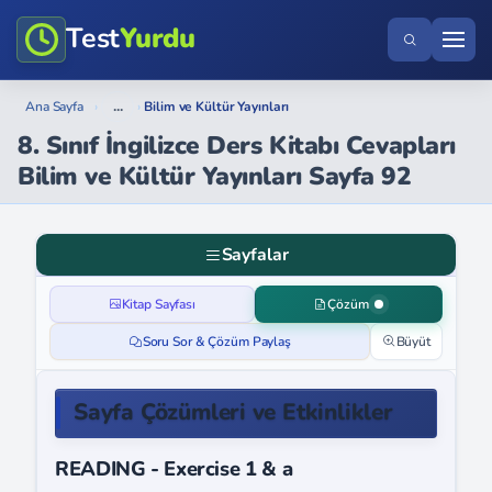
Test
Yurdu
...
Ana Sayfa
›
›
Bilim ve Kültür Yayınları
8. Sınıf İngilizce Ders Kitabı Cevapları
Bilim ve Kültür Yayınları Sayfa 92
Sayfalar
Kitap Sayfası
Çözüm
Soru Sor & Çözüm Paylaş
Büyüt
Sayfa Çözümleri ve Etkinlikler
READING - Exercise 1 & a