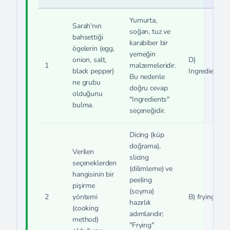
Yumurta,
Sarah'nın
soğan, tuz ve
bahsettiği
karabiber bir
ögelerin (egg,
yemeğin
onion, salt,
D)
1
malzemeleridir.
black pepper)
Ingredients.
Bu nedenle
ne grubu
doğru cevap
olduğunu
"Ingredients"
bulma.
seçeneğidir.
Dicing (küp
doğrama),
Verilen
slicing
seçeneklerden
(dilimleme) ve
hangisinin bir
peeling
pişirme
(soyma)
2
yöntemi
B) frying
hazırlık
(cooking
adımlarıdır;
method)
"Frying"