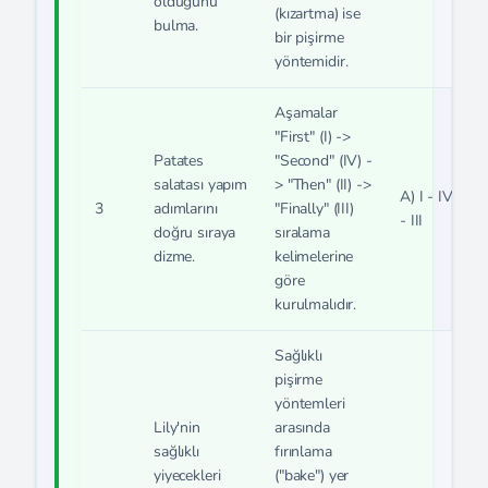
olduğunu
(kızartma) ise
bulma.
bir pişirme
yöntemidir.
Aşamalar
"First" (I) ->
Patates
"Second" (IV) -
salatası yapım
> "Then" (II) ->
A) I - IV - II
3
adımlarını
"Finally" (III)
- III
doğru sıraya
sıralama
dizme.
kelimelerine
göre
kurulmalıdır.
Sağlıklı
pişirme
yöntemleri
Lily'nin
arasında
sağlıklı
fırınlama
yiyecekleri
("bake") yer