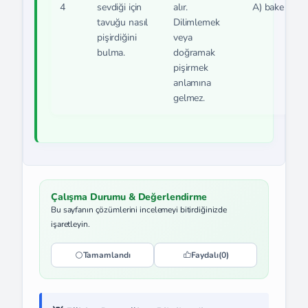
4
sevdiği için
alır.
A) bake
tavuğu nasıl
Dilimlemek
pişirdiğini
veya
bulma.
doğramak
pişirmek
anlamına
gelmez.
Çalışma Durumu & Değerlendirme
Bu sayfanın çözümlerini incelemeyi bitirdiğinizde
işaretleyin.
Tamamlandı
Faydalı
(0)