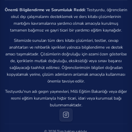
Önemli Bilgilendirme ve Sorumluluk Reddi:
Testyurdu, öğrencilerin
okul dışı çalışmalarını desteklemek ve ders kitabı çözümlerinin
mantığını kavramalarına yardımcı olmak amacıyla kurulmuş
tamamen bağımsız ve gayri ticari bir yardımcı eğitim kaynağıdır.
Sitemizde sunulan tüm ders kitabı çözümleri, testler, cevap
anahtarları ve rehberlik içerikleri yalnızca bilgilendirme ve destek
amacı taşımaktadır. Çözümlerin doğruluğu için azami özen gösterilse
de, içeriklerin mutlak doğruluğu, eksiksizliği veya sınav başarısı
sağlayacağı taahhüt edilmez. Öğrencilerimizin bilgileri doğrudan
kopyalamak yerine, çözüm adımlarını anlamak amacıyla kullanması
önemle tavsiye edilir.
Testyurdu'nun adı geçen yayınevleri, Milli Eğitim Bakanlığı veya diğer
resmi eğitim kurumlarıyla hiçbir ticari, idari veya kurumsal bağı
bulunmamaktadır.
© 2026 Tüm hakları saklıdır.