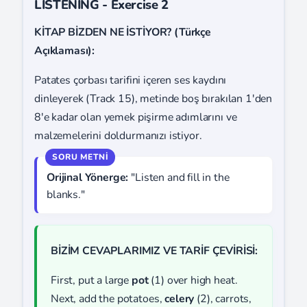
LISTENING - Exercise 2
KİTAP BİZDEN NE İSTİYOR? (Türkçe
Açıklaması):
Patates çorbası tarifini içeren ses kaydını
dinleyerek (Track 15), metinde boş bırakılan 1'den
8'e kadar olan yemek pişirme adımlarını ve
malzemelerini doldurmanızı istiyor.
Orijinal Yönerge:
"Listen and fill in the
blanks."
BİZİM CEVAPLARIMIZ VE TARİF ÇEVİRİSİ:
First, put a large
pot
(1) over high heat.
Next, add the potatoes,
celery
(2), carrots,