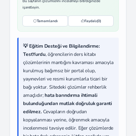
Bu sayfanın çözümlerini incelemeyi bitirdiğinizde
işaretleyin.
Tamamlandı
Faydalı
(0)
💡 Eğitim Desteği ve Bilgilendirme:
TestYurdu
, öğrencilerin ders kitabı
çözümlerinin mantığını kavraması amacıyla
kurulmuş bağımsız bir portal olup,
yayınevleri ve resmi kurumlarla ticari bir
bağı yoktur. Sitedeki çözümler rehberlik
amaçlıdır;
hata barındırma ihtimali
bulunduğundan mutlak doğruluk garanti
edilmez.
Cevapların doğrudan
kopyalanması yerine, öğrenmek amacıyla
incelenmesi tavsiye edilir. Eğer çözümlerde