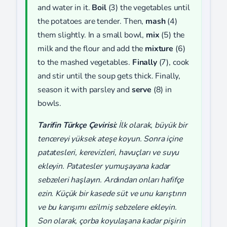
and water in it.
Boil
(3) the vegetables until
the potatoes are tender. Then,
mash
(4)
them slightly. In a small bowl,
mix
(5) the
milk and the flour and add the
mixture
(6)
to the mashed vegetables.
Finally
(7), cook
and stir until the soup gets thick. Finally,
season it with parsley and
serve
(8) in
bowls.
Tarifin Türkçe Çevirisi:
İlk olarak, büyük bir
tencereyi yüksek ateşe koyun. Sonra içine
patatesleri, kerevizleri, havuçları ve suyu
ekleyin. Patatesler yumuşayana kadar
sebzeleri haşlayın. Ardından onları hafifçe
ezin. Küçük bir kasede süt ve unu karıştırın
ve bu karışımı ezilmiş sebzelere ekleyin.
Son olarak, çorba koyulaşana kadar pişirin