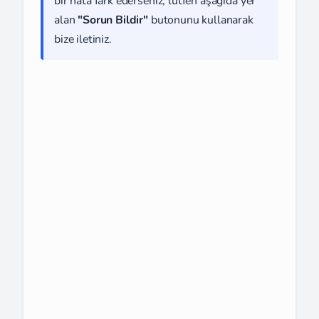
bir hata fark ederseniz, lütfen aşağıda yer
alan
"Sorun Bildir"
butonunu kullanarak
bize iletiniz.