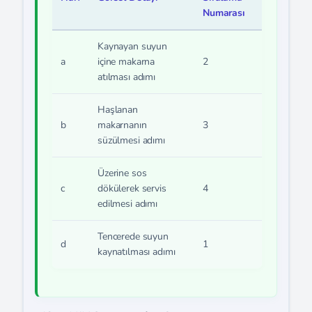
Numarası
Kaynayan suyun
a
içine makarna
2
atılması adımı
Haşlanan
b
makarnanın
3
süzülmesi adımı
Üzerine sos
c
dökülerek servis
4
edilmesi adımı
Tencerede suyun
d
1
kaynatılması adımı