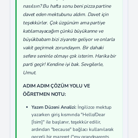
nasılsın? Bu hafta sonu beni pizza partine
davet eden mektubunu aldım. Davet için
teşekkürler. Çok üzgünüm ama partiye
katılamayacağım çünkü büyükanne ve
büyükbabam bizi ziyarete geliyor ve onlarla
vakit geçirmek zorundayım. Bir dahaki
sefere seninle olmayı çok isterim. Harika bir
parti geçir! Kendine iyi bak. Sevgilerle,
Umut.
ADIM ADIM ÇÖZÜM YOLU VE
ÖĞRETMEN NOTU:
Yazım Düzeni Analizi:
İngilizce mektup
yazarken giriş kısmında "Hello/Dear
[İsim]" ile başlanır, teşekkür edilir,
ardından "because" bağlacı kullanılarak
geçerli bir mazeret ("my grandparents