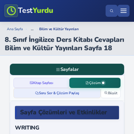
Test
Yurdu
...
Ana Sayfa
›
›
Bilim ve Kültür Yayınları
8. Sınıf İngilizce Ders Kitabı Cevapları
Bilim ve Kültür Yayınları Sayfa 18
Sayfalar
Kitap Sayfası
Çözüm
Soru Sor & Çözüm Paylaş
Büyüt
Sayfa Çözümleri ve Etkinlikler
WRITING