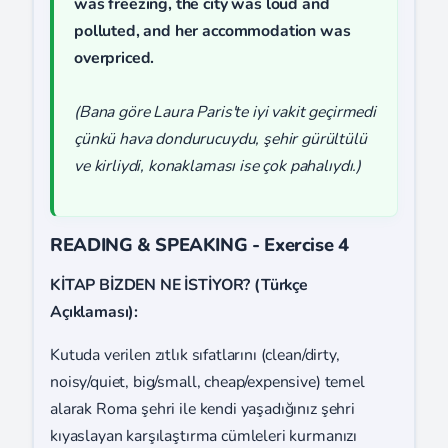
was freezing, the city was loud and
polluted, and her accommodation was
overpriced.
(Bana göre Laura Paris'te iyi vakit geçirmedi
çünkü hava dondurucuydu, şehir gürültülü
ve kirliydi, konaklaması ise çok pahalıydı.)
READING & SPEAKING - Exercise 4
KİTAP BİZDEN NE İSTİYOR? (Türkçe
Açıklaması):
Kutuda verilen zıtlık sıfatlarını (clean/dirty,
noisy/quiet, big/small, cheap/expensive) temel
alarak Roma şehri ile kendi yaşadığınız şehri
kıyaslayan karşılaştırma cümleleri kurmanızı