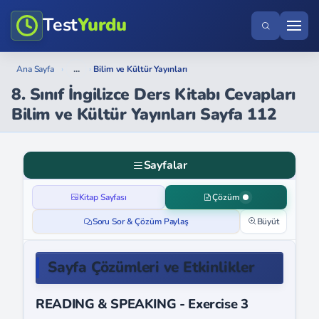
Test
Yurdu
...
Ana Sayfa
›
›
Bilim ve Kültür Yayınları
8. Sınıf İngilizce Ders Kitabı Cevapları
Bilim ve Kültür Yayınları Sayfa 112
Sayfalar
Kitap Sayfası
Çözüm
Soru Sor & Çözüm Paylaş
Büyüt
Sayfa Çözümleri ve Etkinlikler
READING & SPEAKING - Exercise 3