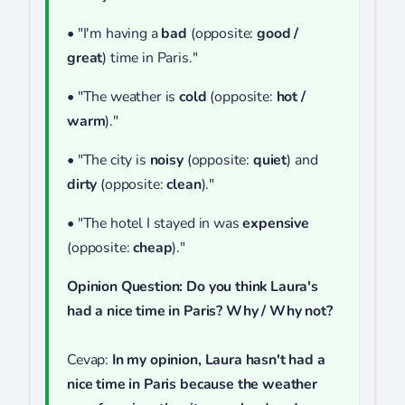
• "I'm having a
bad
(opposite:
good /
great
) time in Paris."
• "The weather is
cold
(opposite:
hot /
warm
)."
• "The city is
noisy
(opposite:
quiet
) and
dirty
(opposite:
clean
)."
• "The hotel I stayed in was
expensive
(opposite:
cheap
)."
Opinion Question: Do you think Laura's
had a nice time in Paris? Why / Why not?
Cevap:
In my opinion, Laura hasn't had a
nice time in Paris because the weather