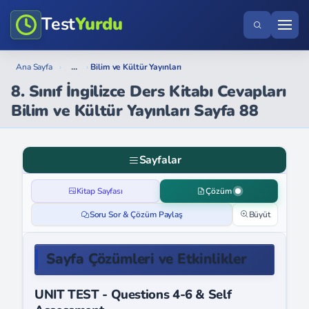
Test
Yurdu
...
Ana Sayfa
›
›
Bilim ve Kültür Yayınları
8. Sınıf İngilizce Ders Kitabı Cevapları
Bilim ve Kültür Yayınları Sayfa 88
Sayfalar
Kitap Sayfası
Çözüm
Soru Sor & Çözüm Paylaş
Büyüt
Sayfa Çözümleri ve Etkinlikler
UNIT TEST - Questions 4-6 & Self