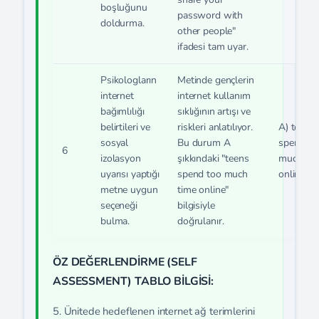
boşluğunu
password with
doldurma.
other people"
ifadesi tam uyar.
Psikologların
Metinde gençlerin
internet
internet kullanım
bağımlılığı
sıklığının artışı ve
belirtileri ve
riskleri anlatılıyor.
A) teens
sosyal
Bu durum A
spend to
6
izolasyon
şıkkındaki "teens
much tim
uyarısı yaptığı
spend too much
online
metne uygun
time online"
seçeneği
bilgisiyle
bulma.
doğrulanır.
ÖZ DEĞERLENDİRME (SELF
ASSESSMENT) TABLO BİLGİSİ:
5. Ünitede hedeflenen internet ağ terimlerini