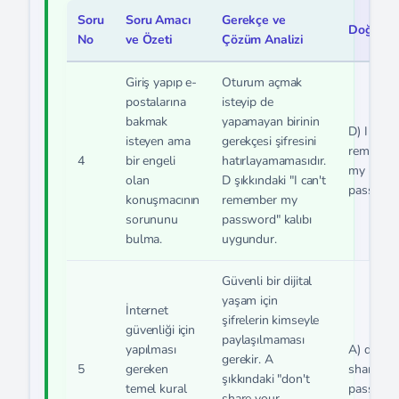
Soru
Soru Amacı
Gerekçe ve
Doğru Şı
No
ve Özeti
Çözüm Analizi
Giriş yapıp e-
Oturum açmak
postalarına
isteyip de
bakmak
yapamayan birinin
D) I can't
isteyen ama
gerekçesi şifresini
remembe
4
bir engeli
hatırlayamamasıdır.
my
olan
D şıkkındaki "I can't
passwor
konuşmacının
remember my
sorununu
password" kalıbı
bulma.
uygundur.
Güvenli bir dijital
yaşam için
İnternet
şifrelerin kimseyle
güvenliği için
paylaşılmaması
yapılması
A) don't
gerekir. A
5
gereken
share yo
şıkkındaki "don't
temel kural
password.
share your