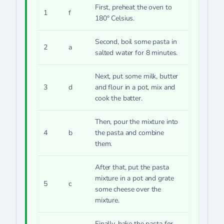
First, preheat the oven to
1
f
180° Celsius.
Second, boil some pasta in
2
a
salted water for 8 minutes.
Next, put some milk, butter
3
d
and flour in a pot, mix and
cook the batter.
Then, pour the mixture into
4
b
the pasta and combine
them.
After that, put the pasta
mixture in a pot and grate
5
c
some cheese over the
mixture.
Finally, bake the pasta for