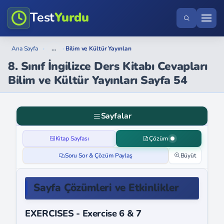
Test
Yurdu
...
Ana Sayfa
›
›
Bilim ve Kültür Yayınları
8. Sınıf İngilizce Ders Kitabı Cevapları
Bilim ve Kültür Yayınları Sayfa 54
Sayfalar
Kitap Sayfası
Çözüm
Soru Sor & Çözüm Paylaş
Büyüt
Sayfa Çözümleri ve Etkinlikler
EXERCISES - Exercise 6 & 7