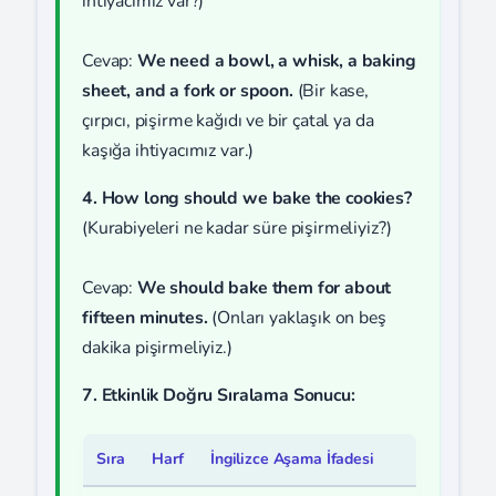
ihtiyacımız var?)
Cevap:
We need a bowl, a whisk, a baking
sheet, and a fork or spoon.
(Bir kase,
çırpıcı, pişirme kağıdı ve bir çatal ya da
kaşığa ihtiyacımız var.)
4. How long should we bake the cookies?
(Kurabiyeleri ne kadar süre pişirmeliyiz?)
Cevap:
We should bake them for about
fifteen minutes.
(Onları yaklaşık on beş
dakika pişirmeliyiz.)
7. Etkinlik Doğru Sıralama Sonucu:
Sıra
Harf
İngilizce Aşama İfadesi