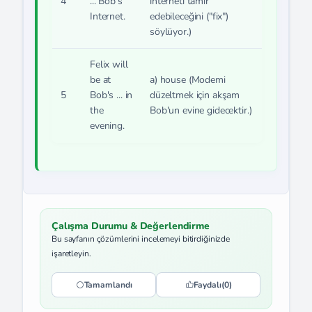
4
... Bob's
interneti tamir
Internet.
edebileceğini ("fix")
söylüyor.)
Felix will
be at
a) house
(Modemi
5
Bob's ... in
düzeltmek için akşam
the
Bob'un evine gidecektir.)
evening.
Çalışma Durumu & Değerlendirme
Bu sayfanın çözümlerini incelemeyi bitirdiğinizde
işaretleyin.
Tamamlandı
Faydalı
(0)