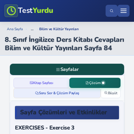
Test
Yurdu
...
Ana Sayfa
›
›
Bilim ve Kültür Yayınları
8. Sınıf İngilizce Ders Kitabı Cevapları
Bilim ve Kültür Yayınları Sayfa 84
Sayfalar
Kitap Sayfası
Çözüm
Soru Sor & Çözüm Paylaş
Büyüt
Sayfa Çözümleri ve Etkinlikler
EXERCISES - Exercise 3