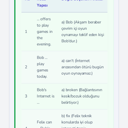
Yapısı
... offers
a) Bob
(Akşam beraber
to play
çevrim içi oyun
1
games in
oynamayı teklif eden kişi
the
Bob'dur.)
evening.
Bob ...
a) can't
(İnternet
play
2
arızasından ötürü bugün
games
oyun oynayamaz.)
today.
Bob's
a) broken
(Bağlantısının
3
Internet is
kesik/bozuk olduğunu
...
belirtiyor.)
b) fix
(Felix teknik
Felix can
konularda iyi olup