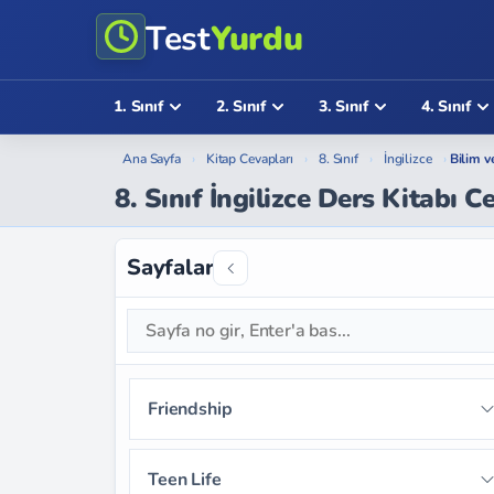
Test
Yurdu
1. Sınıf
2. Sınıf
3. Sınıf
4. Sınıf
Ana Sayfa
›
Kitap Cevapları
›
8. Sınıf
›
İngilizce
›
Bilim v
8. Sınıf İngilizce Ders Kitabı C
Sayfalar
Friendship
Sayfa 9
Sayfa 10
Sayfa 11
Teen Life