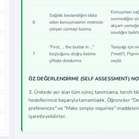
Konuşmacı sağl
Sağlıklı beslendiğini iddia
sevmediğini sö
6
eden konuşmacının metniyle
akşam yemeğind
çelişen cümleyi bulma.
sevdiğini belirt
"First, ... the butter in ..."
Tereyağı için m
7
boşluğunu doğru kelime
("melt"). Pişirm
çiftiyle doldurma.
seçilir.
ÖZ DEĞERLENDİRME (SELF ASSESSMENT) NO
3. Ünitede yer alan tüm süreç tanımlama, tercih bil
hedeflerimizi başarıyla tamamladık. Öğrenciler "D
preferences" ve "Make simple inquiries" maddele
işaretleyebilirler.