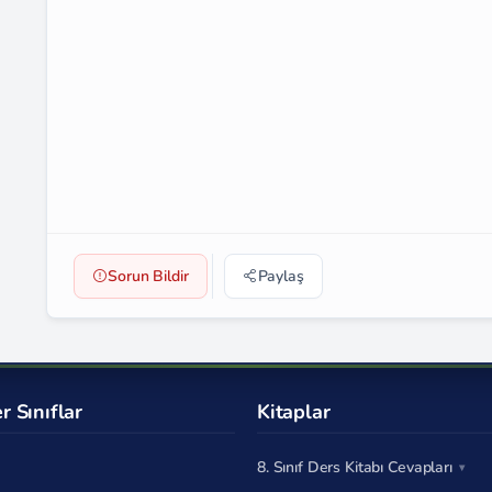
Sorun Bildir
Paylaş
r Sınıflar
Kitaplar
8. Sınıf Ders Kitabı Cevapları