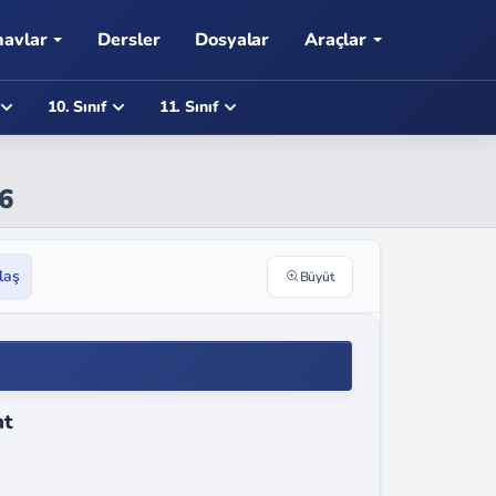
navlar
Dersler
Dosyalar
Araçlar
10. Sınıf
11. Sınıf
56
laş
Büyüt
nt