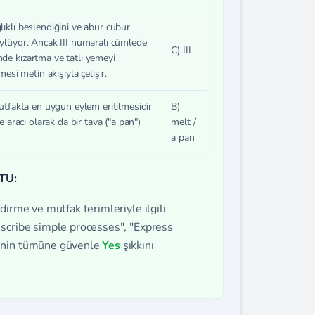
ıklı beslendiğini ve abur cubur
ylüyor. Ancak III numaralı cümlede
C) III
e kızartma ve tatlı yemeyi
mesi metin akışıyla çelişir.
utfakta en uygun eylem eritilmesidir
B)
e aracı olarak da bir tava ("a pan")
melt /
a pan
TU:
dirme ve mutfak terimleriyle ilgili
escribe simple processes", "Express
rinin tümüne güvenle
Yes
şıkkını