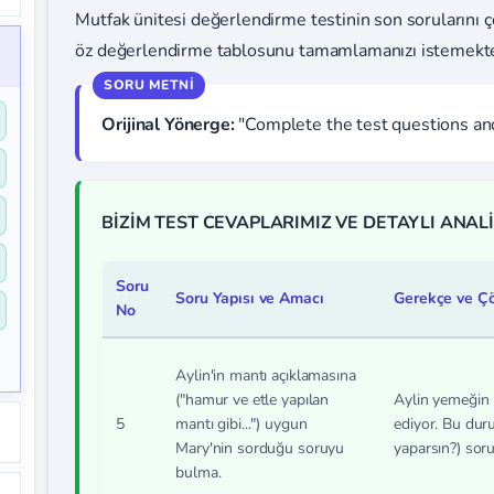
Mutfak ünitesi değerlendirme testinin son sorularını 
öz değerlendirme tablosunu tamamlamanızı istemekte
Orijinal Yönerge:
"Complete the test questions and 
BİZİM TEST CEVAPLARIMIZ VE DETAYLI ANALİ
Soru
Soru Yapısı ve Amacı
Gerekçe ve Ç
No
Aylin'in mantı açıklamasına
("hamur ve etle yapılan
Aylin yemeğin na
5
mantı gibi...") uygun
ediyor. Bu dur
Mary'nin sorduğu soruyu
yaparsın?) soru
bulma.