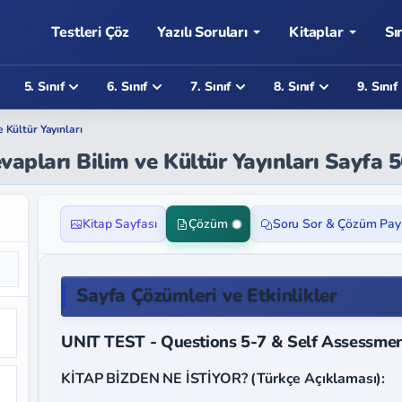
Testleri Çöz
Yazılı Soruları
Kitaplar
Sı
5. Sınıf
6. Sınıf
7. Sınıf
8. Sınıf
9. Sınıf
e Kültür Yayınları
evapları Bilim ve Kültür Yayınları Sayfa 
Kitap Sayfası
Çözüm
Soru Sor & Çözüm Pay
Sayfa Çözümleri ve Etkinlikler
UNIT TEST - Questions 5-7 & Self Assessme
KİTAP BİZDEN NE İSTİYOR? (Türkçe Açıklaması):