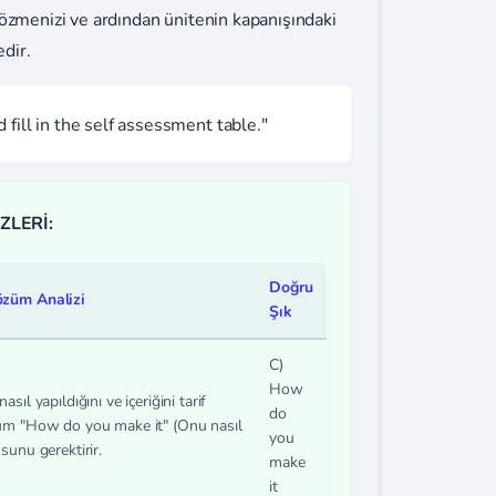
çözmenizi ve ardından ünitenin kapanışındaki
dir.
fill in the self assessment table."
ZLERİ:
Doğru
özüm Analizi
Şık
C)
How
sıl yapıldığını ve içeriğini tarif
do
um "How do you make it" (Onu nasıl
you
sunu gerektirir.
make
it