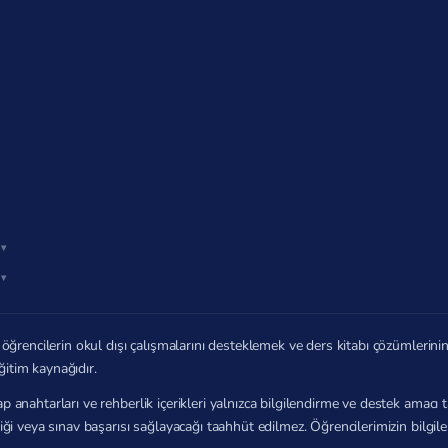
öğrencilerin okul dışı çalışmalarını desteklemek ve ders kitabı çözümlerin
ğitim kaynağıdır.
p anahtarları ve rehberlik içerikleri yalnızca bilgilendirme ve destek amac
zliği veya sınav başarısı sağlayacağı taahhüt edilmez. Öğrencilerimizin bilg