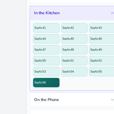
Sayfa 12
Sayfa 13
Sayfa 14
Sayfa 25
Sayfa 26
Sayfa 27
In the Kitchen
Sayfa 15
Sayfa 16
Sayfa 17
Sayfa 28
Sayfa 29
Sayfa 30
Sayfa 18
Sayfa 19
Sayfa 20
Sayfa 41
Sayfa 42
Sayfa 43
Sayfa 31
Sayfa 32
Sayfa 33
Sayfa 21
Sayfa 22
Sayfa 23
Sayfa 44
Sayfa 45
Sayfa 46
Sayfa 34
Sayfa 35
Sayfa 36
Sayfa 24
Sayfa 47
Sayfa 48
Sayfa 49
Sayfa 37
Sayfa 38
Sayfa 39
Sayfa 50
Sayfa 51
Sayfa 52
Sayfa 40
Sayfa 53
Sayfa 54
Sayfa 55
Sayfa 56
On the Phone
Sayfa 57
Sayfa 58
Sayfa 59