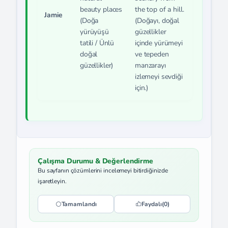
beauty places
the top of a hill.
Jamie
(Doğa
(Doğayı, doğal
yürüyüşü
güzellikler
tatili / Ünlü
içinde yürümeyi
doğal
ve tepeden
güzellikler)
manzarayı
izlemeyi sevdiği
için.)
Çalışma Durumu & Değerlendirme
Bu sayfanın çözümlerini incelemeyi bitirdiğinizde
işaretleyin.
Tamamlandı
Faydalı
(0)