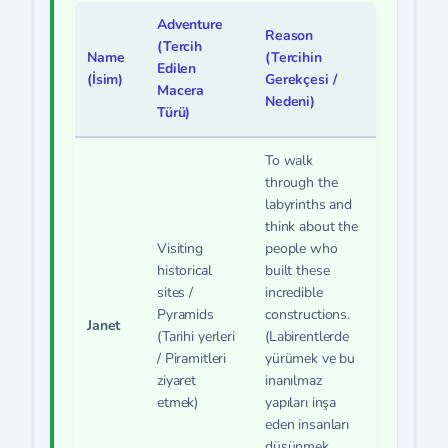
Adventure
Reason
(Tercih
Name
(Tercihin
Edilen
(İsim)
Gerekçesi /
Macera
Nedeni)
Türü)
To walk
through the
labyrinths and
think about the
Visiting
people who
historical
built these
sites /
incredible
Pyramids
constructions.
Janet
(Tarihi yerleri
(Labirentlerde
/ Piramitleri
yürümek ve bu
ziyaret
inanılmaz
etmek)
yapıları inşa
eden insanları
düşünmek