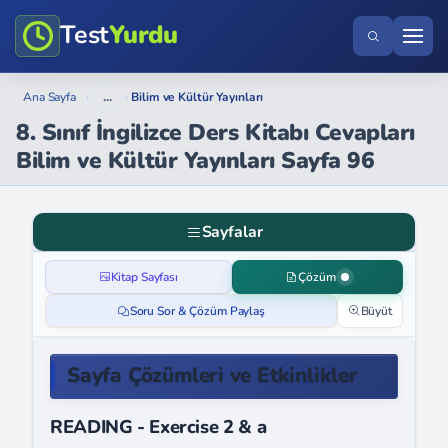
Test
Yurdu
...
Ana Sayfa
›
›
Bilim ve Kültür Yayınları
8. Sınıf İngilizce Ders Kitabı Cevapları
Bilim ve Kültür Yayınları Sayfa 96
Sayfalar
Kitap Sayfası
Çözüm
Soru Sor & Çözüm Paylaş
Büyüt
Sayfa Çözümleri ve Etkinlikler
READING - Exercise 2 & a