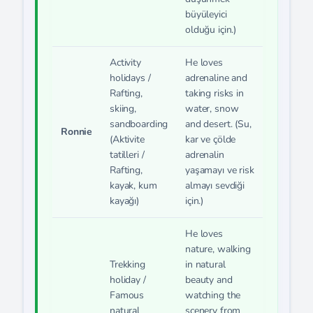
büyüleyici
olduğu için.)
Activity
He loves
holidays /
adrenaline and
Rafting,
taking risks in
skiing,
water, snow
sandboarding
and desert. (Su,
Ronnie
(Aktivite
kar ve çölde
tatilleri /
adrenalin
Rafting,
yaşamayı ve risk
kayak, kum
almayı sevdiği
kayağı)
için.)
He loves
nature, walking
Trekking
in natural
holiday /
beauty and
Famous
watching the
natural
scenery from