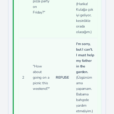
pizza party
(Harika!
on
Kulağa çok
Friday?"
iyi geliyor,
kesinlikle
orada
olacağım.)
I'm sorry,
but I can't.
I must help
my father
"How
in the
about
garden.
2
going on a
REFUSE
(Üzgünüm
picnic this
ama
weekend?"
yapamam.
Babama
bahçede
yardım
etmeliyim.)