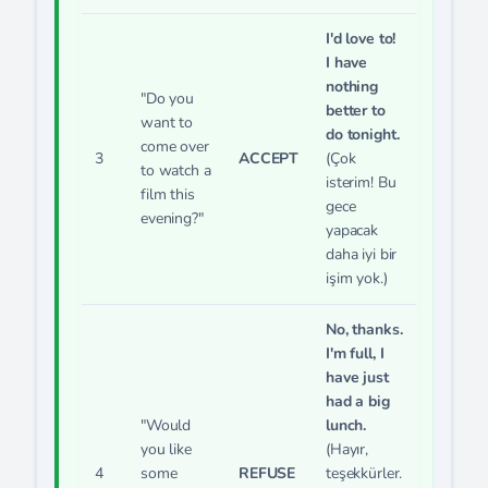
I'd love to!
I have
nothing
"Do you
better to
want to
do tonight.
come over
3
ACCEPT
(Çok
to watch a
isterim! Bu
film this
gece
evening?"
yapacak
daha iyi bir
işim yok.)
No, thanks.
I'm full, I
have just
had a big
"Would
lunch.
you like
(Hayır,
4
some
REFUSE
teşekkürler.