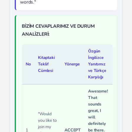
words."
BİZİM CEVAPLARIMIZ VE DURUM
ANALİZLERİ:
Özgün
Kitaptaki
İngilizce
No
Teklif
Yönerge
Yanıtımız
Cümlesi
ve Türkçe
Karşılığı
Awesome!
That
sounds
great, I
"Would
will
you like to
definitely
join my
1
ACCEPT
be there.