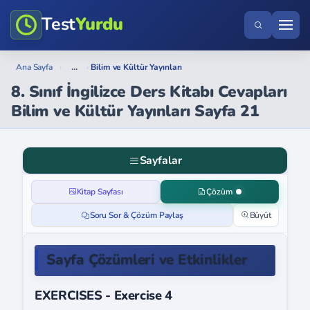
Test
Yurdu
...
Ana Sayfa
›
›
Bilim ve Kültür Yayınları
8. Sınıf İngilizce Ders Kitabı Cevapları
Bilim ve Kültür Yayınları Sayfa 21
Sayfalar
Kitap Sayfası
Çözüm
Soru Sor & Çözüm Paylaş
Büyüt
Sayfa Çözümleri ve Etkinlikler
EXERCISES - Exercise 4