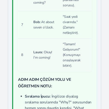
coming?
sorusu).
"Saat yedi
Bob:
At about
civarında."
7
seven o'clock.
(Zamanı
netleştirir).
"Tamam!
Geliyorum!"
Laura:
Okay!
8
(Konuşmayı
I'm coming!
onaylayarak
bitirir).
ADIM ADIM ÇÖZÜM YOLU VE
ÖĞRETMEN NOTU:
Sıralama İpucu:
İngilizce diyalog
sıralama sorularında "Why?" sorusundan
hemen sonra davetin kendisi, "What