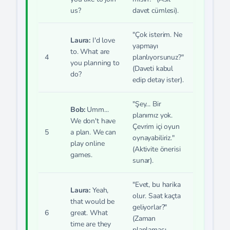
us?
davet cümlesi).
"Çok isterim. Ne
Laura:
I'd love
yapmayı
to. What are
4
planlıyorsunuz?"
you planning to
(Daveti kabul
do?
edip detay ister).
"Şey... Bir
Bob:
Umm...
planımız yok.
We don't have
Çevrim içi oyun
5
a plan. We can
oynayabiliriz."
play online
(Aktivite önerisi
games.
sunar).
"Evet, bu harika
Laura:
Yeah,
olur. Saat kaçta
that would be
geliyorlar?"
6
great. What
(Zaman
time are they
planlaması