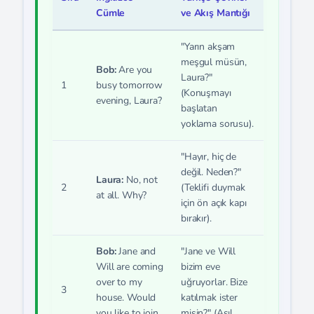
Cümle
ve Akış Mantığı
"Yarın akşam
meşgul müsün,
Bob:
Are you
Laura?"
1
busy tomorrow
(Konuşmayı
evening, Laura?
başlatan
yoklama sorusu).
"Hayır, hiç de
değil. Neden?"
Laura:
No, not
2
(Teklifi duymak
at all. Why?
için ön açık kapı
bırakır).
Bob:
Jane and
"Jane ve Will
Will are coming
bizim eve
over to my
uğruyorlar. Bize
3
house. Would
katılmak ister
you like to join
misin?" (Asıl