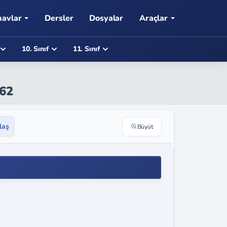
navlar
Dersler
Dosyalar
Araçlar
10. Sınıf
11. Sınıf
162
laş
Büyüt