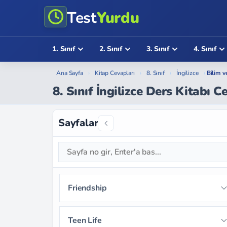
Test
Yurdu
1. Sınıf
2. Sınıf
3. Sınıf
4. Sınıf
Ana Sayfa
›
Kitap Cevapları
›
8. Sınıf
›
İngilizce
›
Bilim v
8. Sınıf İngilizce Ders Kitabı 
Sayfalar
Friendship
Sayfa 9
Sayfa 10
Sayfa 11
Teen Life