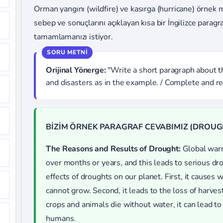
Orman yangını (wildfire) ve kasırga (hurricane) örnek 
sebep ve sonuçlarını açıklayan kısa bir İngilizce parag
tamamlamanızı istiyor.
Orijinal Yönerge:
"Write a short paragraph about th
and disasters as in the example. / Complete and ref
BİZİM ÖRNEK PARAGRAF CEVABIMIZ (DROUG
The Reasons and Results of Drought:
Global warm
over months or years, and this leads to serious dr
effects of droughts on our planet. First, it causes
cannot grow. Second, it leads to the loss of harvest
crops and animals die without water, it can lead to
humans.