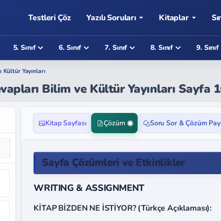
Testleri Çöz
Yazılı Soruları
Kitaplar
Sı
5. Sınıf
6. Sınıf
7. Sınıf
8. Sınıf
9. Sınıf
e Kültür Yayınları
Cevapları Bilim ve Kültür Yayınları Sayfa 
Kitap Sayfası
Çözüm
Soru Sor & Çözüm Pay
Sayfa Çözümleri ve Etkinlikler
WRITING & ASSIGNMENT
KİTAP BİZDEN NE İSTİYOR? (Türkçe Açıklaması):