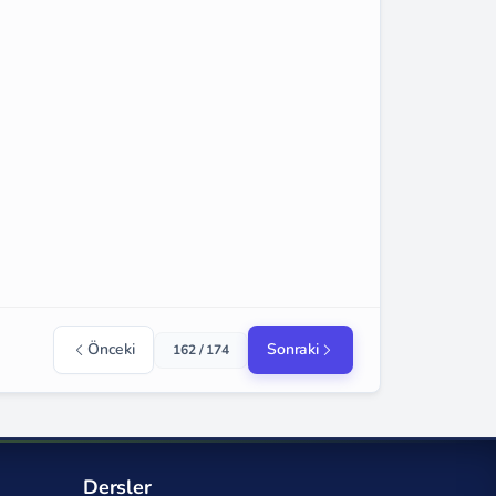
Önceki
Sonraki
162 / 174
Dersler