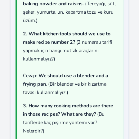
baking powder and raisins.
(Tereyağı, süt,
şeker, yumurta, un, kabartma tozu ve kuru
üzüm.)
2. What kitchen tools should we use to
make recipe number 2?
(2 numaralı tarifi
yapmak için hangi mutfak araçlarını
kullanmalıyız?)
Cevap:
We should use a blender and a
frying pan.
(Bir blender ve bir kızartma
tavası kullanmalıyız.)
3. How many cooking methods are there
in those recipes? What are they?
(Bu
tariflerde kaç pişirme yöntemi var?
Nelerdir?)