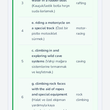
water in a rubber boat
3
rafting
(Kauçuk/lastik botla hırçın
suda ilerlemek.)
e. riding a motorcycle on
a special track
(Özel bir
motor-
4
pistte motosiklet
racing
sürmek.)
c. climbing in and
exploring wild cave
5
systems
(Vahşi mağara
caving
sistemlerine tırmanmak
ve keşfetmek.)
g. climbing rock faces
with the aid of ropes
and special equipment
rock
6
(Halat ve özel ekipman
climbing
yardımıyla kaya