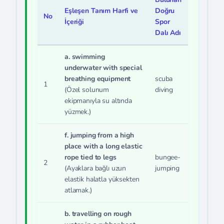
Eşleşen Tanım Harfi ve
Doğru
No
İçeriği
Spor
Dalı Adı
a. swimming
underwater with special
breathing equipment
scuba
1
(Özel solunum
diving
ekipmanıyla su altında
yüzmek.)
f. jumping from a high
place with a long elastic
rope tied to legs
bungee-
2
(Ayaklara bağlı uzun
jumping
elastik halatla yüksekten
atlamak.)
b. travelling on rough