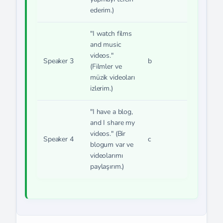
ederim.)
"I watch films
and music
videos."
Speaker 3
b
(Filmler ve
müzik videoları
izlerim.)
"I have a blog,
and I share my
videos." (Bir
Speaker 4
c
blogum var ve
videolarımı
paylaşırım.)