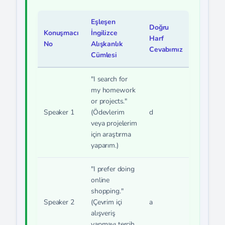
Eşleşen
Doğru
Konuşmacı
İngilizce
Harf
No
Alışkanlık
Cevabımız
Cümlesi
"I search for
my homework
or projects."
Speaker 1
(Ödevlerim
d
veya projelerim
için araştırma
yaparım.)
"I prefer doing
online
shopping."
Speaker 2
(Çevrim içi
a
alışveriş
yapmayı tercih