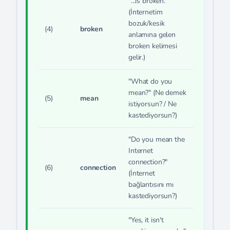
"...is broken."
(İnternetim
bozuk/kesik
(4)
broken
anlamına gelen
broken kelimesi
gelir.)
"What do you
mean?" (Ne demek
(5)
mean
istiyorsun? / Ne
kastediyorsun?)
"Do you mean the
Internet
connection?"
(6)
connection
(İnternet
bağlantısını mı
kastediyorsun?)
"Yes, it isn't