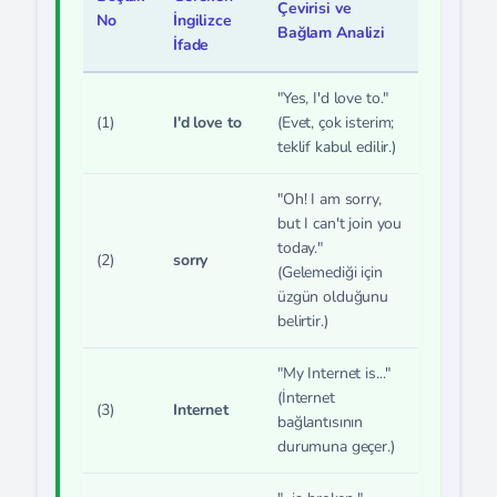
Çevirisi ve
No
İngilizce
Bağlam Analizi
İfade
"Yes, I'd love to."
(1)
I'd love to
(Evet, çok isterim;
teklif kabul edilir.)
"Oh! I am sorry,
but I can't join you
today."
(2)
sorry
(Gelemediği için
üzgün olduğunu
belirtir.)
"My Internet is..."
(İnternet
(3)
Internet
bağlantısının
durumuna geçer.)