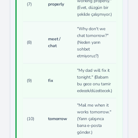
working properly."
(7)
properly
(Evet, düzgün bir
şekilde çalışmıyor.)
"Why don't we
chat tomorrow?"
meet /
(8)
(Neden yarın
chat
sohbet
etmiyoruz?)
"My dad will fix it
tonight." (Babam
(9)
fix
bu gece onu tamir
edecek/düzeltecek.)
"Mail me when it
works tomorrow."
(10)
tomorrow
(Yarın çalışınca
bana e-posta
gönder.)