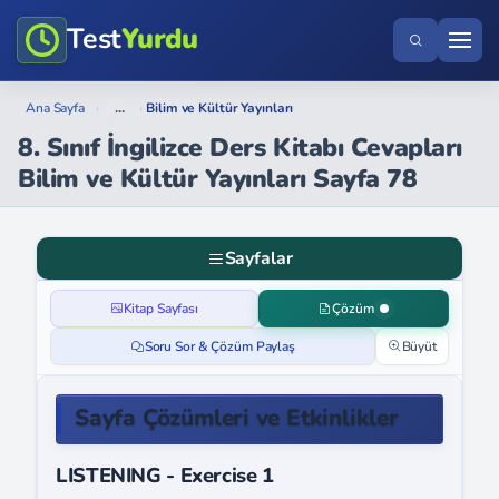
Test
Yurdu
...
Ana Sayfa
›
›
Bilim ve Kültür Yayınları
8. Sınıf İngilizce Ders Kitabı Cevapları
Bilim ve Kültür Yayınları Sayfa 78
Sayfalar
Kitap Sayfası
Çözüm
Soru Sor & Çözüm Paylaş
Büyüt
Sayfa Çözümleri ve Etkinlikler
LISTENING - Exercise 1