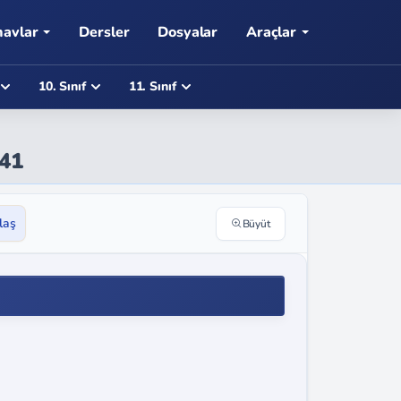
navlar
Dersler
Dosyalar
Araçlar
10. Sınıf
11. Sınıf
141
laş
Büyüt