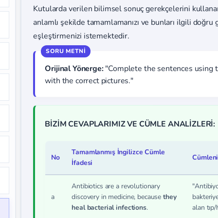
Kutularda verilen bilimsel sonuç gerekçelerini kullanarak
anlamlı şekilde tamamlamanızı ve bunları ilgili doğru g
eşleştirmenizi istemektedir.
Orijinal Yönerge:
"Complete the sentences using t
with the correct pictures."
BİZİM CEVAPLARIMIZ VE CÜMLE ANALİZLERİ:
Tamamlanmış İngilizce Cümle
No
Cümleni
İfadesi
Antibiotics are a revolutionary
"Antibiyo
a
discovery in medicine, because
they
bakteriye
heal bacterial infections
.
alan tıp/