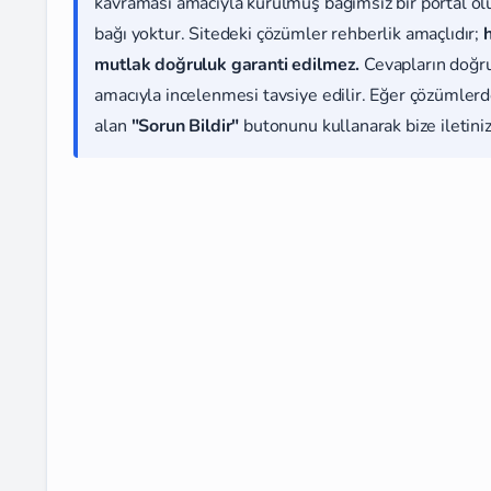
kavraması amacıyla kurulmuş bağımsız bir portal olup
bağı yoktur. Sitedeki çözümler rehberlik amaçlıdır;
mutlak doğruluk garanti edilmez.
Cevapların doğr
amacıyla incelenmesi tavsiye edilir. Eğer çözümlerde
alan
"Sorun Bildir"
butonunu kullanarak bize iletiniz