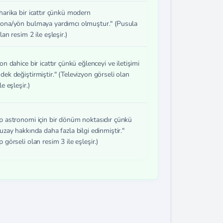
harika bir icattır çünkü modern
ona/yön bulmaya yardımcı olmuştur." (Pusula
lan resim 2 ile eşleşir.)
on dahice bir icattır çünkü eğlenceyi ve iletişimi
dek değiştirmiştir." (Televizyon görseli olan
le eşleşir.)
p astronomi için bir dönüm noktasıdır çünkü
uzay hakkında daha fazla bilgi edinmiştir."
 görseli olan resim 3 ile eşleşir.)