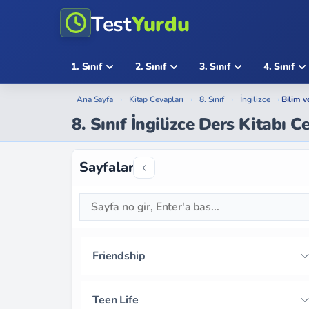
Test
Yurdu
1. Sınıf
2. Sınıf
3. Sınıf
4. Sınıf
Ana Sayfa
›
Kitap Cevapları
›
8. Sınıf
›
İngilizce
›
Bilim v
8. Sınıf İngilizce Ders Kitabı 
Sayfalar
Friendship
Sayfa 9
Sayfa 10
Sayfa 11
Teen Life