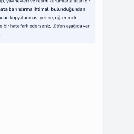
, yayınevleri ve resmi kurumlarla ticari bir
hata barındırma ihtimali bulunduğundan
udan kopyalanması yerine, öğrenmek
 bir hata fark ederseniz, lütfen aşağıda yer
.