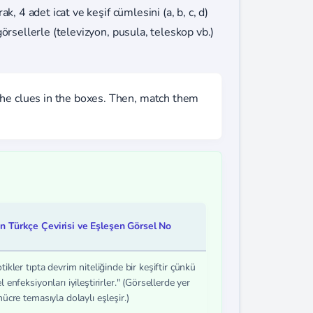
, 4 adet icat ve keşif cümlesini (a, b, c, d)
örsellerle (televizyon, pusula, teleskop vb.)
he clues in the boxes. Then, match them
n Türkçe Çevirisi ve Eşleşen Görsel No
tikler tıpta devrim niteliğinde bir keşiftir çünkü
l enfeksiyonları iyileştirirler." (Görsellerde yer
hücre temasıyla dolaylı eşleşir.)