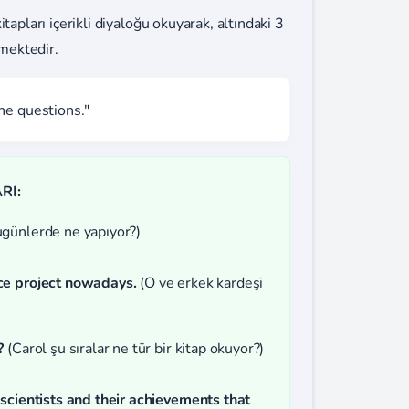
tapları içerikli diyaloğu okuyarak, altındaki 3
mektedir.
he questions."
RI:
günlerde ne yapıyor?)
nce project nowadays.
(O ve erkek kardeşi
?
(Carol şu sıralar ne tür bir kitap okuyor?)
 scientists and their achievements that