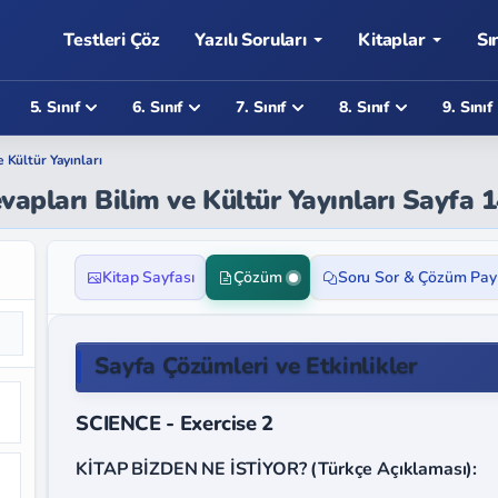
Testleri Çöz
Yazılı Soruları
Kitaplar
Sı
5. Sınıf
6. Sınıf
7. Sınıf
8. Sınıf
9. Sınıf
e Kültür Yayınları
Cevapları Bilim ve Kültür Yayınları Sayfa 
Kitap Sayfası
Çözüm
Soru Sor & Çözüm Pay
Sayfa Çözümleri ve Etkinlikler
SCIENCE - Exercise 2
KİTAP BİZDEN NE İSTİYOR? (Türkçe Açıklaması):