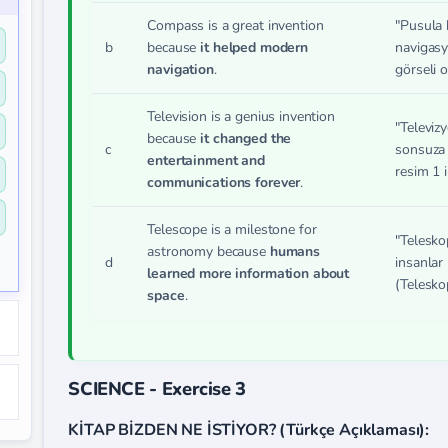
Compass is a great invention
"Pusula 
b
because
it helped modern
navigasy
navigation
.
görseli o
Television is a genius invention
"Televizy
because
it changed the
c
sonsuza 
entertainment and
resim 1 i
communications forever
.
Telescope is a milestone for
"Telesko
astronomy because
humans
d
insanlar 
learned more information about
(Teleskop
space
.
SCIENCE - Exercise 3
KİTAP BİZDEN NE İSTİYOR? (Türkçe Açıklaması):