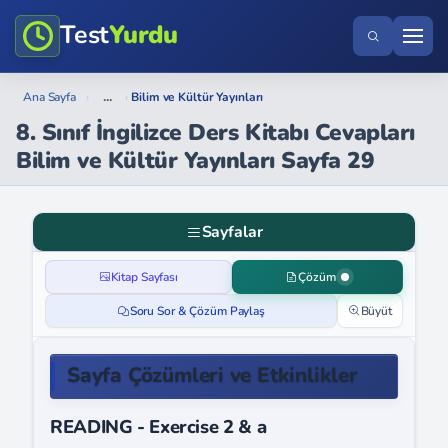
Test
Yurdu
...
Ana Sayfa
›
›
Bilim ve Kültür Yayınları
8. Sınıf İngilizce Ders Kitabı Cevapları
Bilim ve Kültür Yayınları Sayfa 29
Sayfalar
Kitap Sayfası
Çözüm
Soru Sor & Çözüm Paylaş
Büyüt
Sayfa Çözümleri ve Etkinlikler
READING - Exercise 2 & a