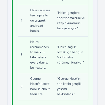
Helen advises
"Helen gençlere
teenagers to
spor yapmalarını ve
4
do
a sport
kitap okumalarını
and
read
tavsiye ediyor."
books.
Helen
recommends
"Helen sağlıklı
to
walk 5
olmak için her gün
5
kilometers
5 kilometre
every day
to
yürümeyi öneriyor."
be healthy.
George
"George Heart'ın
Heart's latest
son kitabı gençlik
6
book is about
yaşamı
teen life
.
hakkındadır."