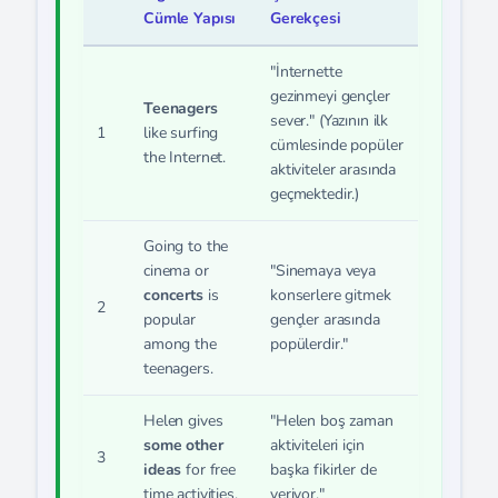
Cümle Yapısı
Gerekçesi
"İnternette
gezinmeyi gençler
Teenagers
sever." (Yazının ilk
1
like surfing
cümlesinde popüler
the Internet.
aktiviteler arasında
geçmektedir.)
Going to the
cinema or
"Sinemaya veya
concerts
is
konserlere gitmek
2
popular
gençler arasında
among the
popülerdir."
teenagers.
Helen gives
"Helen boş zaman
some other
aktiviteleri için
3
ideas
for free
başka fikirler de
time activities.
veriyor."