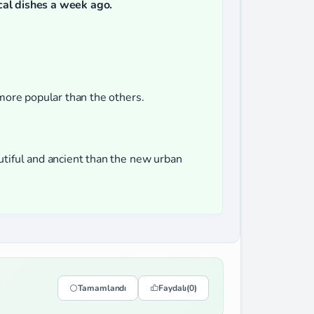
local dishes a week ago.
 more popular than the others.
utiful and ancient than the new urban
Tamamlandı
Faydalı
(0)