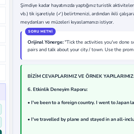
Şimdiye kadar hayatınızda yaptığınız turistik aktivitel
vb.) tik işaretiyle (✓) belirtmenizi, ardından ikili çalışar
meydanları ve müzeleri kıyaslamanızı istiyor.
Orijinal Yönerge:
"Tick the activities you've done so
pairs and talk about your city / town. Use the pro
BİZİM CEVAPLARIMIZ VE ÖRNEK YAPILARIMIZ
6. Etkinlik Deneyim Raporu:
•
I've been to a foreign country. I went to Japan l
•
I've travelled by plane and stayed in an all-incl