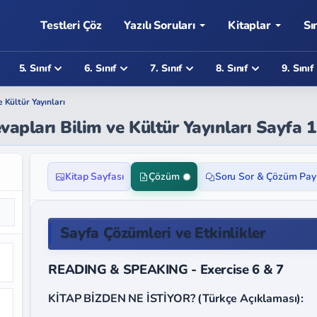
Testleri Çöz
Yazılı Soruları
Kitaplar
Sı
5. Sınıf
6. Sınıf
7. Sınıf
8. Sınıf
9. Sınıf
e Kültür Yayınları
Cevapları Bilim ve Kültür Yayınları Sayfa 
Kitap Sayfası
Çözüm
Soru Sor & Çözüm Pay
Sayfa Çözümleri ve Etkinlikler
READING & SPEAKING - Exercise 6 & 7
KİTAP BİZDEN NE İSTİYOR? (Türkçe Açıklaması):