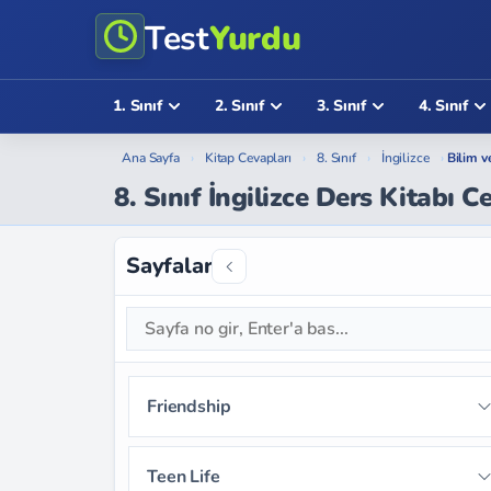
Test
Yurdu
1. Sınıf
2. Sınıf
3. Sınıf
4. Sınıf
Ana Sayfa
›
Kitap Cevapları
›
8. Sınıf
›
İngilizce
›
Bilim v
8. Sınıf İngilizce Ders Kitabı 
Sayfalar
Friendship
Sayfa 9
Sayfa 10
Sayfa 11
Teen Life