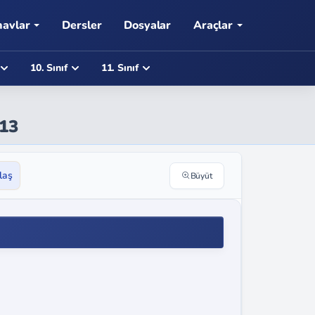
navlar
Dersler
Dosyalar
Araçlar
10. Sınıf
11. Sınıf
113
laş
Büyüt