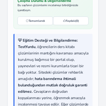
Çalışma Durumu & Değerlendirme
Bu sayfanın çözümlerini incelemeyi bitirdiğinizde
işaretleyin.
Tamamlandı
Faydalı
(0)
💡 Eğitim Desteği ve Bilgilendirme:
TestYurdu
, öğrencilerin ders kitabı
çözümlerinin mantığını kavraması amacıyla
kurulmuş bağımsız bir portal olup,
yayınevleri ve resmi kurumlarla ticari bir
bağı yoktur. Sitedeki çözümler rehberlik
amaçlıdır;
hata barındırma ihtimali
bulunduğundan mutlak doğruluk garanti
edilmez.
Cevapların doğrudan
kopyalanması yerine, öğrenmek amacıyla
incelenmesi tavsiye edilir. Eğer çözümlerde