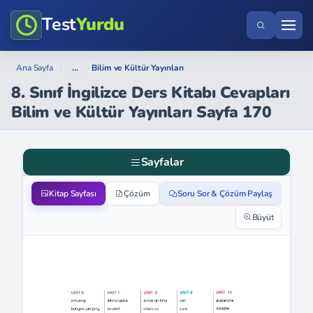
Test
Yurdu
...
Ana Sayfa
›
›
Bilim ve Kültür Yayınları
8. Sınıf İngilizce Ders Kitabı Cevapları
Bilim ve Kültür Yayınları Sayfa 170
Sayfalar
Kitap Sayfası
Çözüm
Soru Sor & Çözüm Paylaş
Büyüt