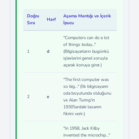
Doğru
Aşama Mantığı ve İçerik
Harf
Sıra
İpucu
"Computers can do a lot
of things today..."
1
d
(Bilgisayarların bugünkü
işlevlerini genel soruyla
açarak konuya girer.)
"The first computer was
so big..." (İlk bilgisayarın
oda boyutunda olduğunu
2
e
ve Alan Turing'in
1930'lardaki tasarım
fikrini verir.)
"In 1958, Jack Kilby
invented the microchip..."