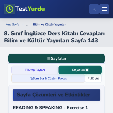
Test
Yurdu
...
Ana Sayfa
›
›
Bilim ve Kültür Yayınları
8. Sınıf İngilizce Ders Kitabı Cevapları
Bilim ve Kültür Yayınları Sayfa 143
Sayfalar
Kitap Sayfası
Çözüm
Soru Sor & Çözüm Paylaş
Büyüt
Sayfa Çözümleri ve Etkinlikler
READING & SPEAKING - Exercise 1