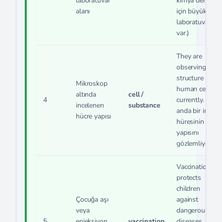
laboratuvar
kimya dersleri
alanı
için büyük bir
laboratuvarı
var.)
They are
observing the
structure of a
Mikroskop
human cell
altında
cell /
4
currently. (Şu
incelenen
substance
anda bir insan
hücre yapısı
hüresinin
yapısını
gözlemliyorlar.
Vaccination
protects
children
Çocuğa aşı
against
veya
dangerous
5
enjeksiyon
vaccination
diseases.