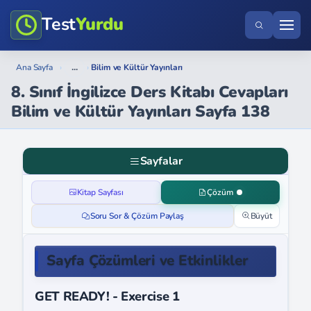
Test
Yurdu
...
Ana Sayfa
›
›
Bilim ve Kültür Yayınları
8. Sınıf İngilizce Ders Kitabı Cevapları
Bilim ve Kültür Yayınları Sayfa 138
Sayfalar
Kitap Sayfası
Çözüm
Soru Sor & Çözüm Paylaş
Büyüt
Sayfa Çözümleri ve Etkinlikler
GET READY! - Exercise 1