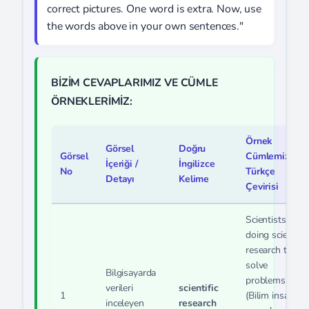
correct pictures. One word is extra. Now, use
the words above in your own sentences."
BİZİM CEVAPLARIMIZ VE CÜMLE
ÖRNEKLERİMİZ:
Örnek
Görsel
Doğru
Görsel
Cümlemiz ve
İçeriği /
İngilizce
No
Türkçe
Detayı
Kelime
Çevirisi
Scientists are
doing scientific
research to
solve
Bilgisayarda
problems.
verileri
scientific
1
(Bilim insanları
inceleyen
research