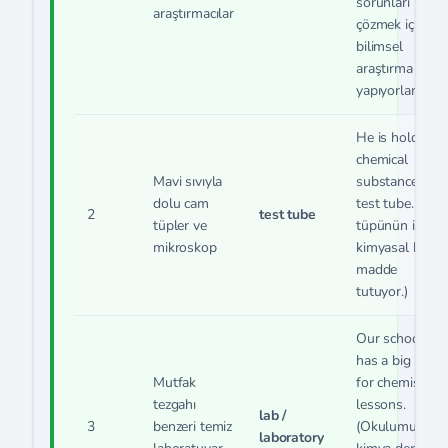
sorunları
araştırmacılar
çözmek için
bilimsel
araştırma
yapıyorlar.)
He is holding a
chemical
Mavi sıvıyla
substance in a
dolu cam
test tube. (Test
2
test tube
tüpler ve
tüpünün içinde
mikroskop
kimyasal bir
madde
tutuyor.)
Our school
has a big lab
Mutfak
for chemistry
tezgahı
lessons.
lab /
3
benzeri temiz
(Okulumuzun
laboratory