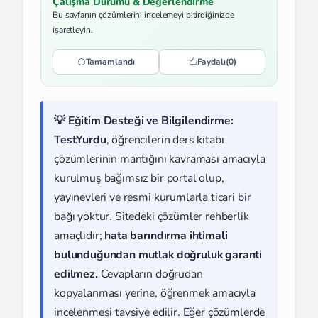
Çalışma Durumu & Değerlendirme
Bu sayfanın çözümlerini incelemeyi bitirdiğinizde
işaretleyin.
Tamamlandı
Faydalı
(0)
💡 Eğitim Desteği ve Bilgilendirme:
TestYurdu
, öğrencilerin ders kitabı
çözümlerinin mantığını kavraması amacıyla
kurulmuş bağımsız bir portal olup,
yayınevleri ve resmi kurumlarla ticari bir
bağı yoktur. Sitedeki çözümler rehberlik
amaçlıdır;
hata barındırma ihtimali
bulunduğundan mutlak doğruluk garanti
edilmez.
Cevapların doğrudan
kopyalanması yerine, öğrenmek amacıyla
incelenmesi tavsiye edilir. Eğer çözümlerde