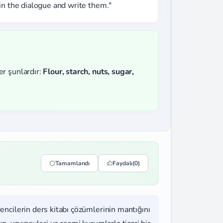
in the dialogue and write them."
r şunlardır:
Flour, starch, nuts, sugar,
Tamamlandı
Faydalı
(0)
rencilerin ders kitabı çözümlerinin mantığını