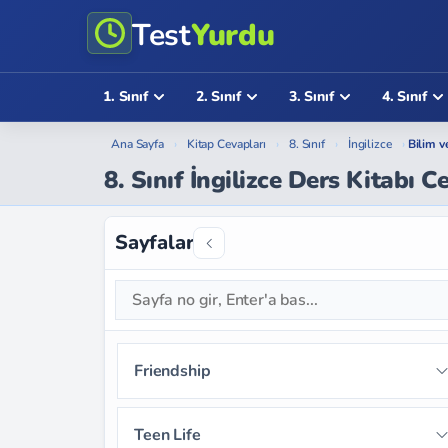
Test
Yurdu
1. Sınıf
2. Sınıf
3. Sınıf
4. Sınıf
Ana Sayfa
›
Kitap Cevapları
›
8. Sınıf
›
İngilizce
›
Bilim v
8. Sınıf İngilizce Ders Kitabı C
Sayfalar
Friendship
Sayfa 9
Sayfa 10
Sayfa 11
Teen Life