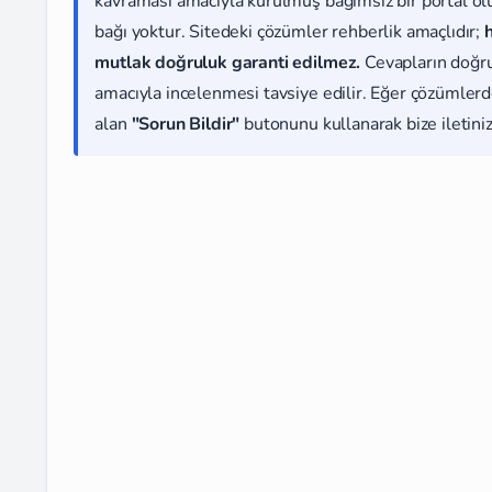
kavraması amacıyla kurulmuş bağımsız bir portal olup
bağı yoktur. Sitedeki çözümler rehberlik amaçlıdır;
mutlak doğruluk garanti edilmez.
Cevapların doğr
amacıyla incelenmesi tavsiye edilir. Eğer çözümlerde
alan
"Sorun Bildir"
butonunu kullanarak bize iletiniz