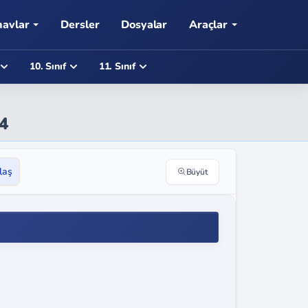
navlar
Dersler
Dosyalar
Araçlar
10. Sınıf
11. Sınıf
44
laş
Büyüt