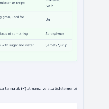
Malzeme /
 mixture or recipe
İçerik
 grain, used for
Un
pieces of something
Serpiştirmek
e with sugar and water
Şerbet / Şurup
nlarına tik (✓) atmanızı ve alta listelemenizi