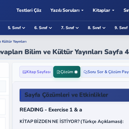
Testleri Çöz
Yazılı Soruları
Kitaplar
Sı
5. Sınıf
6. Sınıf
7. Sınıf
8. Sınıf
9. Sınıf
e Kültür Yayınları
evapları Bilim ve Kültür Yayınları Sayfa 
Kitap Sayfası
Çözüm
Soru Sor & Çözüm Pay
Sayfa Çözümleri ve Etkinlikler
READING - Exercise 1 & a
KİTAP BİZDEN NE İSTİYOR? (Türkçe Açıklaması):