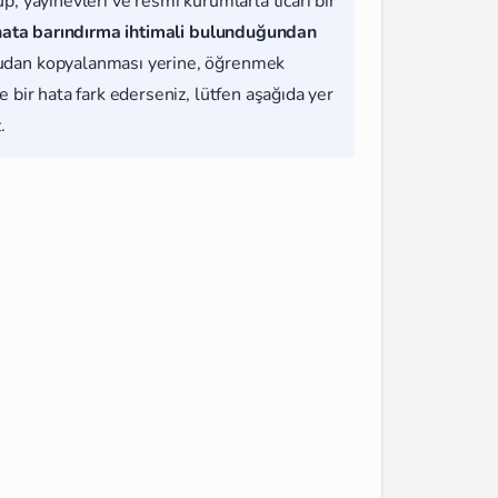
, yayınevleri ve resmi kurumlarla ticari bir
hata barındırma ihtimali bulunduğundan
udan kopyalanması yerine, öğrenmek
 bir hata fark ederseniz, lütfen aşağıda yer
.