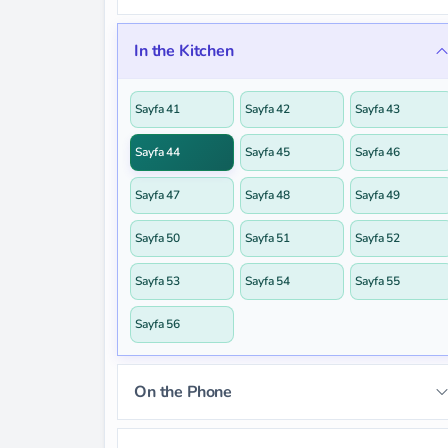
Sayfa 12
Sayfa 13
Sayfa 14
Sayfa 25
Sayfa 26
Sayfa 27
In the Kitchen
Sayfa 15
Sayfa 16
Sayfa 17
Sayfa 28
Sayfa 29
Sayfa 30
Sayfa 18
Sayfa 19
Sayfa 20
Sayfa 41
Sayfa 42
Sayfa 43
Sayfa 31
Sayfa 32
Sayfa 33
Sayfa 21
Sayfa 22
Sayfa 23
Sayfa 44
Sayfa 45
Sayfa 46
Sayfa 34
Sayfa 35
Sayfa 36
Sayfa 24
Sayfa 47
Sayfa 48
Sayfa 49
Sayfa 37
Sayfa 38
Sayfa 39
Sayfa 50
Sayfa 51
Sayfa 52
Sayfa 40
Sayfa 53
Sayfa 54
Sayfa 55
Sayfa 56
On the Phone
Sayfa 57
Sayfa 58
Sayfa 59