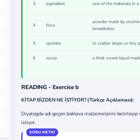
3
ingredient
one of the materials in a
powder made by crushing
4
flour
bread/cakes
5
sprinkle
to scatter drops or tiny 
6
syrup
a thick sweet liquid mad
READING - Exercise b
KİTAP BİZDEN NE İSTİYOR? (Türkçe Açıklaması):
Diyalogda adı geçen baklava malzemelerini belirleyip ya
istiyor.