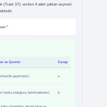
ek (Track 37), verilen 4 adet çoktan seçmeli
ektedir.
wer."
i ve Çevirisi
Cevap
ürkiye'de geçirmiştir.)
a
harika olduğunu belirtmektedir.)
b
 kaba olmadığını, aksine kibar ve