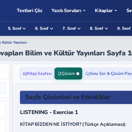
Testleri Çöz
Yazılı Soruları
Kitaplar
Sı
5. Sınıf
6. Sınıf
7. Sınıf
8. Sınıf
9. Sınıf
e Kültür Yayınları
Cevapları Bilim ve Kültür Yayınları Sayfa 
Kitap Sayfası
Çözüm
Soru Sor & Çözüm Pay
Sayfa Çözümleri ve Etkinlikler
LISTENING - Exercise 1
KİTAP BİZDEN NE İSTİYOR? (Türkçe Açıklaması):