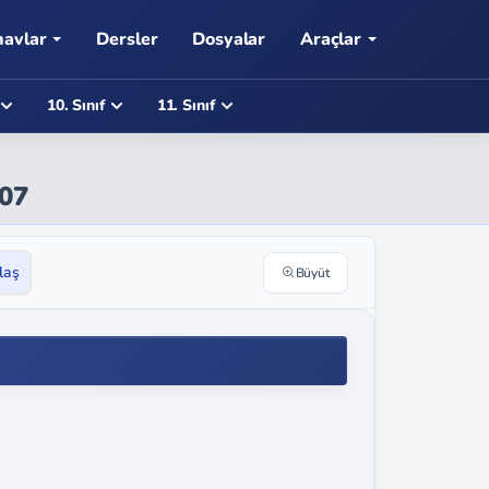
navlar
Dersler
Dosyalar
Araçlar
10. Sınıf
11. Sınıf
107
laş
Büyüt