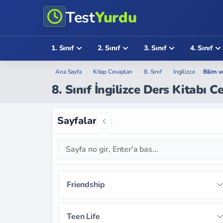
Test
Yurdu
1. Sınıf
2. Sınıf
3. Sınıf
4. Sınıf
Ana Sayfa
›
Kitap Cevapları
›
8. Sınıf
›
İngilizce
›
Bilim v
8. Sınıf İngilizce Ders Kitabı 
Sayfalar
Friendship
Sayfa 9
Sayfa 10
Sayfa 11
Teen Life