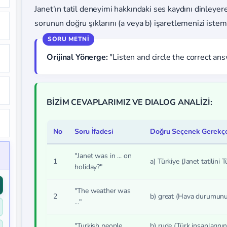
Janet'ın tatil deneyimi hakkındaki ses kaydını dinleyer
sorunun doğru şıklarını (a veya b) işaretlemenizi istem
Orijinal Yönerge:
"Listen and circle the correct ans
BİZİM CEVAPLARIMIZ VE DIALOG ANALİZİ:
No
Soru İfadesi
Doğru Seçenek Gerekçes
"Janet was in ... on
1
a) Türkiye
(Janet tatilini T
holiday?"
"The weather was
2
b) great
(Hava durumunun 
..."
"Turkish people
b) rude
(Türk insanlarının