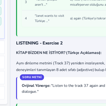
3
aren't ..."
misafirperver olduğunu an
"Janet wants to visit
4
a) again
(Türkiye'yi tekrar 
Türkiye ..."
LISTENING - Exercise 2
KİTAP BİZDEN NE İSTİYOR? (Türkçe Açıklaması):
Aynı dinleme metnini (Track 37) yeniden inceleyerek, d
deneyimleri tanımlayan 8 adet sıfatı (adjective) bulup
Orijinal Yönerge:
"Listen to the track 37 again and 
dialogue."