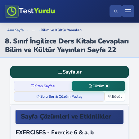
Test
Yurdu
...
Ana Sayfa
›
›
Bilim ve Kültür Yayınları
8. Sınıf İngilizce Ders Kitabı Cevapları
Bilim ve Kültür Yayınları Sayfa 22
Sayfalar
Kitap Sayfası
Çözüm
Soru Sor & Çözüm Paylaş
Büyüt
Sayfa Çözümleri ve Etkinlikler
EXERCISES - Exercise 6 & a, b