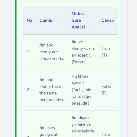
Metne
No
Cümle
Göre
Cevap
Analizi
Jim ve
Jim and
Henry yakın
True
1
Henry are
arkadaştır.
(T)
close friends.
(Doğru)
Kişilikleri
Jim and
aynıdır.
Henry have
False
2
(Yanlış; biri
the same
(F)
rahat diğeri
personalities.
telaşlıdır.)
Jim dışarı
çıkmayı ve
Jim likes
arkadaşlarla
going out
True