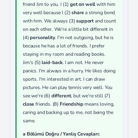
friend Jim to you. I (1)
get on well
with him
very well because I (2)
share
a strong bond
with him. We always (3)
support
and count
on each other. We're a little bit different in
(4)
personality
. I'm not outgoing, but he is
because he has a lot of friends. I prefer
staying in my room and reading books.
Jim's (5)
laid-back
. I am not. He never
panics. I'm always in a hurry. He likes doing
sports. I'm interested in art. I can draw
pictures. He can play tennis very well. You
see we're (6)
different
, but we're still (7)
close
friends. (8)
Friendship
means loving,
caring and backing up to me, not being the
same.
a Bölümü Doğru / Yanlış Cevapları: