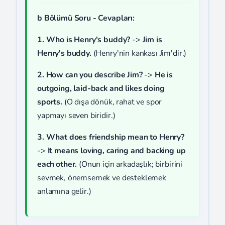
b Bölümü Soru - Cevapları:
1. Who is Henry's buddy?
->
Jim is
Henry's buddy.
(Henry'nin kankası Jim'dir.)
2. How can you describe Jim?
->
He is
outgoing, laid-back and likes doing
sports.
(O dışa dönük, rahat ve spor
yapmayı seven biridir.)
3. What does friendship mean to Henry?
->
It means loving, caring and backing up
each other.
(Onun için arkadaşlık; birbirini
sevmek, önemsemek ve desteklemek
anlamına gelir.)