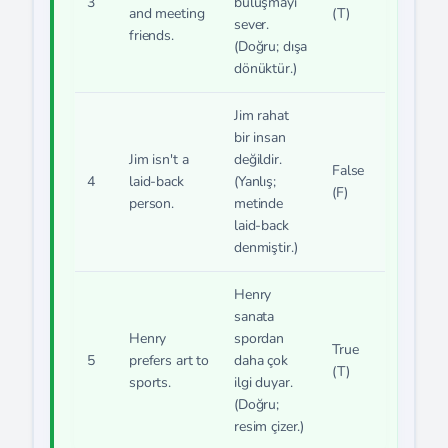
3
buluşmayı
and meeting
(T)
sever.
friends.
(Doğru; dışa
dönüktür.)
Jim rahat
bir insan
Jim isn't a
değildir.
False
4
laid-back
(Yanlış;
(F)
person.
metinde
laid-back
denmiştir.)
Henry
sanata
Henry
spordan
True
5
prefers art to
daha çok
(T)
sports.
ilgi duyar.
(Doğru;
resim çizer.)