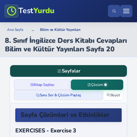
Test
Yurdu
...
Ana Sayfa
›
›
Bilim ve Kültür Yayınları
8. Sınıf İngilizce Ders Kitabı Cevapları
Bilim ve Kültür Yayınları Sayfa 20
Sayfalar
Kitap Sayfası
Çözüm
Soru Sor & Çözüm Paylaş
Büyüt
Sayfa Çözümleri ve Etkinlikler
EXERCISES - Exercise 3