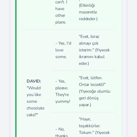
can't. I
(Etkinliği
have
mazeretle
other
reddeder.)
plans.
"Evet, biraz
- Yes, I'd
almayı çok
love
isterim." (Yiyecek
some.
ikramını kabul
eder.)
"Evet, lütfen.
DAVID:
- Yes,
Onlar lezzetli!"
"Would
please.
(Yiyeceğe olumlu
you like
They're
geri dönüş
some
yummy!
yapar.)
chocolate
cake?"
"Hayır,
teşekkürler.
- No,
Tokum." (Yiyecek
thanks.