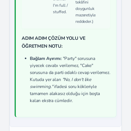
teklifini
I'm full /
doygunluk
stuffed.
mazeretiyle
reddeder.)
ADIM ADIM ÇÖZÜM YOLU VE
ÖĞRETMEN NOTU:
Bağlam Ayırımı:
"Party" sorusuna
yiyecek cevabı verilemez, "Cake"
sorusuna da parti odaklı cevap verilemez.
Kutuda yer alan
"No, I don't like
swimming."
ifadesi soru kökleriyle
tamamen alakasız olduğu için boşta
kalan ekstra cümledir.