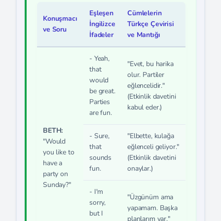
Eşleşen
Cümlelerin
Konuşmacı
İngilizce
Türkçe Çevirisi
ve Soru
İfadeler
ve Mantığı
- Yeah,
"Evet, bu harika
that
olur. Partiler
would
eğlencelidir."
be great.
(Etkinlik davetini
Parties
kabul eder.)
are fun.
BETH:
- Sure,
"Elbette, kulağa
"Would
that
eğlenceli geliyor."
you like to
sounds
(Etkinlik davetini
have a
fun.
onaylar.)
party on
Sunday?"
- I'm
"Üzgünüm ama
sorry,
yapamam. Başka
but I
planlarım var."