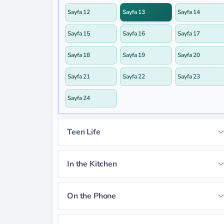
Sayfa 12
Sayfa 13
Sayfa 14
Sayfa 15
Sayfa 16
Sayfa 17
Sayfa 18
Sayfa 19
Sayfa 20
Sayfa 21
Sayfa 22
Sayfa 23
Sayfa 24
Teen Life
Sayfa 25
Sayfa 26
Sayfa 27
In the Kitchen
Sayfa 28
Sayfa 29
Sayfa 30
Sayfa 41
Sayfa 42
Sayfa 43
On the Phone
Sayfa 31
Sayfa 32
Sayfa 33
Sayfa 44
Sayfa 45
Sayfa 46
Sayfa 57
Sayfa 58
Sayfa 59
Sayfa 34
Sayfa 35
Sayfa 36