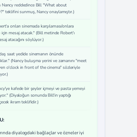
n Nancy reddedince Bill "What about
?" teklifini sunmuş, Nancy onaylamıştır.)
obert'a onları sinemada karşılaması/onlara
 için mesaj atacak." (Bill metinde Robert'ı
esaj atacağını söylüyor.)
daş saat yedide sinemanın önünde
klar." (Nancy buluşma yerini ve zamanını "meet
en o'clock in front of the cinema" sözleriyle
yor.)
ancy'ye kafede bir şeyler içmeyi ve pasta yemeyi
iyor." (Diyaloğun sonunda Bill'in yaptığı
çecek ikram teklifidir.)
U:
ında diyalogdaki bağlaçlar ve özneler iyi