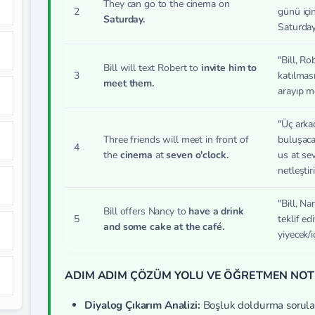
They can go to the cinema on
2
günü içi
Saturday.
Saturday
"Bill, R
Bill will text Robert to
invite him to
3
katılması
meet them.
arayıp m
"Üç arka
Three friends will meet in front of
buluşaca
4
the
cinema
at
seven o'clock.
us at sev
netleştiri
"Bill, N
Bill offers Nancy to
have a drink
5
teklif ed
and some cake at the café.
yiyecek/i
ADIM ADIM ÇÖZÜM YOLU VE ÖĞRETMEN NOT
Diyalog Çıkarım Analizi:
Boşluk doldurma sorular