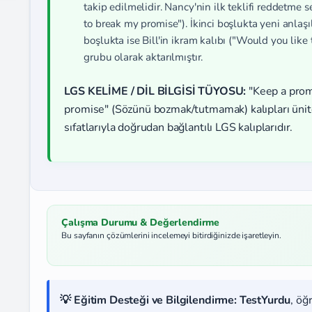
takip edilmelidir. Nancy'nin ilk teklifi reddetme 
to break my promise"). İkinci boşlukta yeni anla
boşlukta ise Bill'in ikram kalıbı ("Would you like
grubu olarak aktarılmıştır.
LGS KELİME / DİL BİLGİSİ TÜYOSU:
"Keep a prom
promise" (Sözünü bozmak/tutmamak) kalıpları ünite
sıfatlarıyla doğrudan bağlantılı LGS kalıplarıdır.
Çalışma Durumu & Değerlendirme
Bu sayfanın çözümlerini incelemeyi bitirdiğinizde işaretleyin.
💡 Eğitim Desteği ve Bilgilendirme:
TestYurdu
, öğ