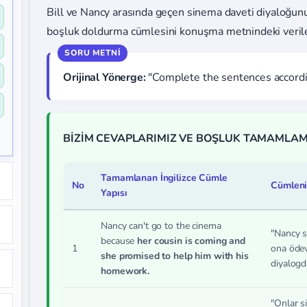
Bill ve Nancy arasında geçen sinema daveti diyaloğunu 
boşluk doldurma cümlesini konuşma metnindeki verile
Orijinal Yönerge:
"Complete the sentences accordi
BİZİM CEVAPLARIMIZ VE BOŞLUK TAMAMLAM
Tamamlanan İngilizce Cümle
No
Cümleni
Yapısı
Nancy can't go to the cinema
"Nancy s
because
her cousin is coming and
1
ona ödev
she promised to help him with his
diyalogda
homework.
"Onlar s