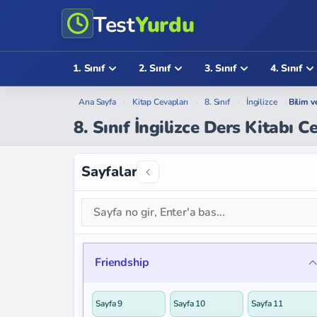
Test
Yurdu
1. Sınıf
2. Sınıf
3. Sınıf
4. Sınıf
Ana Sayfa
›
Kitap Cevapları
›
8. Sınıf
›
İngilizce
›
Bilim v
8. Sınıf İngilizce Ders Kitabı C
Sayfalar
Friendship
Sayfa 9
Sayfa 10
Sayfa 11