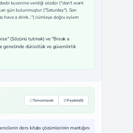
sebebi kuzenine verdiği sözdür ("don't want
şılan gün bulunmuştur ("Saturday"). Son
 to have a drink...") cümleye doğru eylem
ise" (Sözünü tutmak) ve "Break a
 genelinde dürüstlük ve güvenilirlik
Tamamlandı
Faydalı
(0)
rencilerin ders kitabı çözümlerinin mantığını