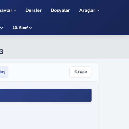
navlar
Dersler
Dosyalar
Araçlar
10. Sınıf
13
laş
Büyüt