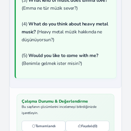
(3)
What kind of music does Emma love?
(Emma ne tür müzik sever?)
(4)
What do you think about heavy metal
music?
(Heavy metal müzik hakkında ne
düşünüyorsun?)
(5)
Would you like to come with me?
(Benimle gelmek ister misin?)
Çalışma Durumu & Değerlendirme
Bu sayfanın çözümlerini incelemeyi bitirdiğinizde
işaretleyin.
Tamamlandı
Faydalı
(0)