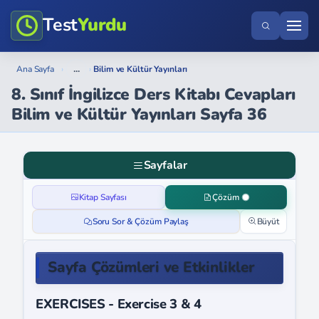
Test
Yurdu
...
Ana Sayfa
›
›
Bilim ve Kültür Yayınları
8. Sınıf İngilizce Ders Kitabı Cevapları
Bilim ve Kültür Yayınları Sayfa 36
Sayfalar
Kitap Sayfası
Çözüm
Soru Sor & Çözüm Paylaş
Büyüt
Sayfa Çözümleri ve Etkinlikler
EXERCISES - Exercise 3 & 4