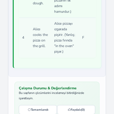
pizzanın ilk
dough.
adımı
hamurdur.)
Alice pizzayı
Alice
ızgarada
cooks the
pişirir. (Yanlış;
4
F
pizza on
pizza fırında
the grill.
"in the oven"
pişer.)
Çalışma Durumu & Değerlendirme
Bu sayfanın çözümlerini incelemeyi bitirdiğinizde
işaretleyin.
Tamamlandı
Faydalı
(0)