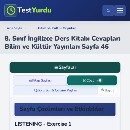
Test
Yurdu
...
Ana Sayfa
›
›
Bilim ve Kültür Yayınları
8. Sınıf İngilizce Ders Kitabı Cevapları
Bilim ve Kültür Yayınları Sayfa 46
Sayfalar
Kitap Sayfası
Çözüm
Soru Sor & Çözüm Paylaş
Büyüt
Sayfa Çözümleri ve Etkinlikler
LISTENING - Exercise 1