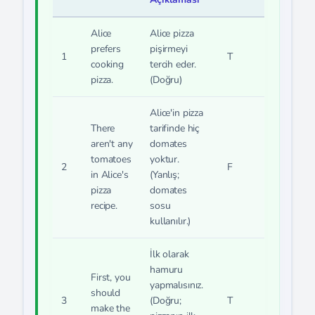
Alice
Alice pizza
prefers
pişirmeyi
1
T
cooking
tercih eder.
pizza.
(Doğru)
Alice'in pizza
There
tarifinde hiç
aren't any
domates
tomatoes
yoktur.
2
F
in Alice's
(Yanlış;
pizza
domates
recipe.
sosu
kullanılır.)
İlk olarak
hamuru
First, you
yapmalısınız.
should
3
(Doğru;
T
make the