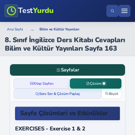
Test
Yurdu
...
Ana Sayfa
›
›
Bilim ve Kültür Yayınları
8. Sınıf İngilizce Ders Kitabı Cevapları
Bilim ve Kültür Yayınları Sayfa 163
Sayfalar
Kitap Sayfası
Çözüm
Soru Sor & Çözüm Paylaş
Büyüt
Sayfa Çözümleri ve Etkinlikler
EXERCISES - Exercise 1 & 2