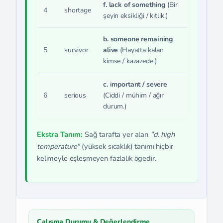
f. lack of something
(Bir
4
shortage
şeyin eksikliği / kıtlık.)
b. someone remaining
5
survivor
alive
(Hayatta kalan
kimse / kazazede.)
c. important / severe
6
serious
(Ciddi / mühim / ağır
durum.)
Ekstra Tanım:
Sağ tarafta yer alan
"d. high
temperature"
(yüksek sıcaklık) tanımı hiçbir
kelimeyle eşleşmeyen fazlalık ögedir.
Çalışma Durumu & Değerlendirme