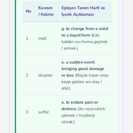
Kavram
Eşleşen Tanım Harfi ve
No
/ Kelime
İçerik Açıklaması
g. to change from a solid
to a liquid form
(Katı
1
melt
halden sıvı forma geçmek
/ erimek.)
e. a sudden event
bringing great damage
2
disaster
or loss
(Büyük hasar veya
kayıp getiren ani olay /
afet.)
a. to endure pain or
distress
(Acı veya sıkıntı
3
suffer
çekmek / muzdarip
olmak.)