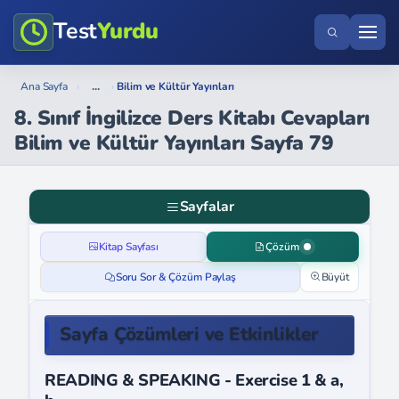
Test
Yurdu
...
Ana Sayfa
›
›
Bilim ve Kültür Yayınları
8. Sınıf İngilizce Ders Kitabı Cevapları
Bilim ve Kültür Yayınları Sayfa 79
Sayfalar
Kitap Sayfası
Çözüm
Soru Sor & Çözüm Paylaş
Büyüt
Sayfa Çözümleri ve Etkinlikler
READING & SPEAKING - Exercise 1 & a,