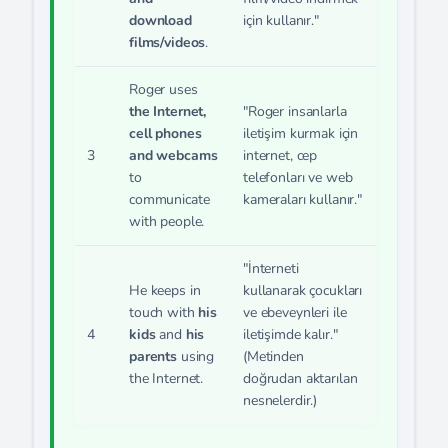
download
için kullanır."
films/videos
.
Roger uses
the Internet,
"Roger insanlarla
cell phones
iletişim kurmak için
3
and webcams
internet, cep
to
telefonları ve web
communicate
kameraları kullanır."
with people.
"İnterneti
He keeps in
kullanarak çocukları
touch with
his
ve ebeveynleri ile
4
kids
and
his
iletişimde kalır."
parents
using
(Metinden
the Internet.
doğrudan aktarılan
nesnelerdir.)