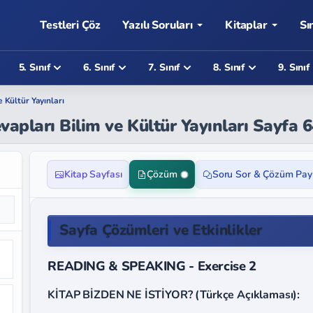
Testleri Çöz
Yazılı Soruları
Kitaplar
Sı
5. Sınıf
6. Sınıf
7. Sınıf
8. Sınıf
9. Sınıf
e Kültür Yayınları
evapları Bilim ve Kültür Yayınları Sayfa 
Kitap Sayfası
Çözüm
Soru Sor & Çözüm Pay
Sayfa Çözümleri ve Etkinlikler
READING & SPEAKING - Exercise 2
KİTAP BİZDEN NE İSTİYOR? (Türkçe Açıklaması):