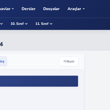
navlar
Dersler
Dosyalar
Araçlar
10. Sınıf
11. Sınıf
64
laş
Büyüt