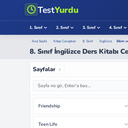
Test
Yurdu
1. Sınıf
2. Sınıf
3. Sınıf
4. Sınıf
Ana Sayfa
›
Kitap Cevapları
›
8. Sınıf
›
İngilizce
›
Bilim v
8. Sınıf İngilizce Ders Kitabı C
Sayfalar
Friendship
Sayfa 9
Sayfa 10
Sayfa 11
Teen Life