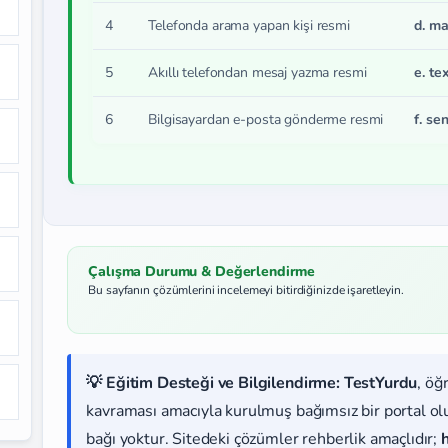
4
Telefonda arama yapan kişi resmi
d. ma
5
Akıllı telefondan mesaj yazma resmi
e. te
6
Bilgisayardan e-posta gönderme resmi
f. se
Çalışma Durumu & Değerlendirme
Bu sayfanın çözümlerini incelemeyi bitirdiğinizde işaretleyin.
💡 Eğitim Desteği ve Bilgilendirme:
TestYurdu
, öğ
kavraması amacıyla kurulmuş bağımsız bir portal olup
bağı yoktur. Sitedeki çözümler rehberlik amaçlıdır;