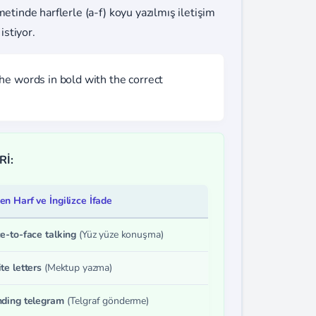
metinde harflerle (a-f) koyu yazılmış iletişim
istiyor.
e words in bold with the correct
Rİ:
en Harf ve İngilizce İfade
ce-to-face talking
(Yüz yüze konuşma)
ite letters
(Mektup yazma)
nding telegram
(Telgraf gönderme)