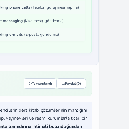
king phone calls
(Telefon görüşmesi yapma)
xt messaging
(Kısa mesaj gönderme)
nding e-mails
(E-posta gönderme)
Tamamlandı
Faydalı
(0)
rencilerin ders kitabı çözümlerinin mantığını
, yayınevleri ve resmi kurumlarla ticari bir
hata barındırma ihtimali bulunduğundan