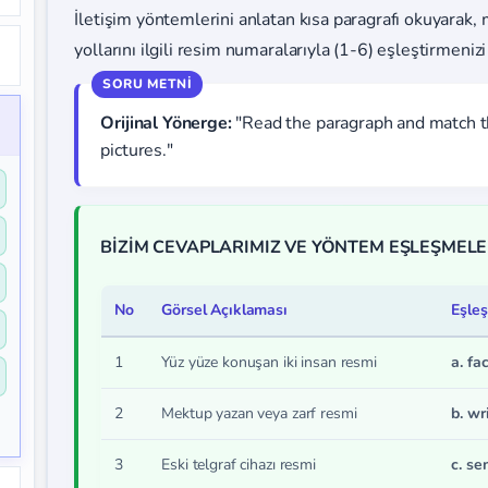
İletişim yöntemlerini anlatan kısa paragrafı okuyarak, 
yollarını ilgili resim numaralarıyla (1-6) eşleştirmenizi 
Orijinal Yönerge:
"Read the paragraph and match th
pictures."
BİZİM CEVAPLARIMIZ VE YÖNTEM EŞLEŞMELE
No
Görsel Açıklaması
Eşleş
1
Yüz yüze konuşan iki insan resmi
a. fa
2
Mektup yazan veya zarf resmi
b. wr
3
Eski telgraf cihazı resmi
c. se