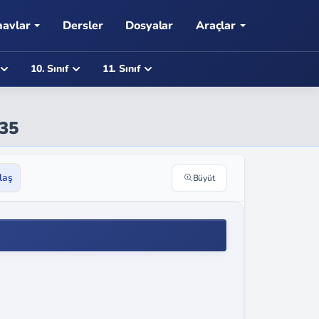
navlar
Dersler
Dosyalar
Araçlar
10. Sınıf
11. Sınıf
135
laş
Büyüt