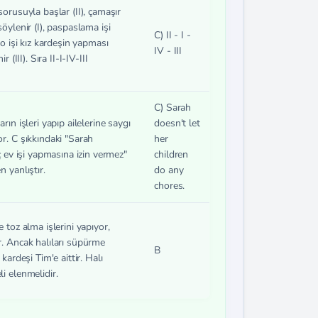
orusuyla başlar (II), çamaşır
öylenir (I), paspaslama işi
C) II - I -
 o işi kız kardeşin yapması
IV - III
r (III). Sıra II-I-IV-III
C) Sarah
rın işleri yapıp ailelerine saygı
doesn't let
r. C şıkkındaki "Sarah
her
ç ev işi yapmasına izin vermez"
children
 yanlıştır.
do any
chores.
 toz alma işlerini yapıyor,
. Ancak halıları süpürme
B
kardeşi Tim'e aittir. Halı
i elenmelidir.