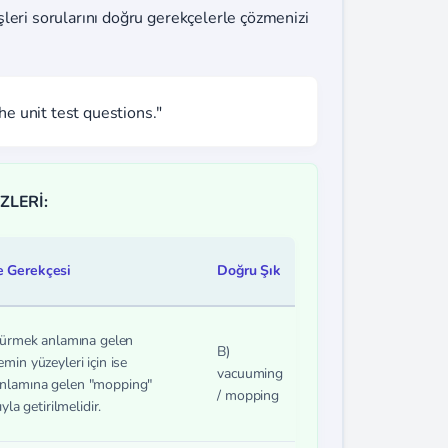
leri sorularını doğru gerekçelerle çözmenizi
he unit test questions."
ZLERİ:
e Gerekçesi
Doğru Şık
üpürmek anlamına gelen
B)
min yüzeyleri için ise
vacuuming
nlamına gelen "mopping"
/ mopping
yla getirilmelidir.