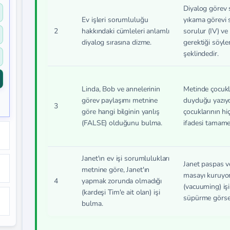
Diyalog görev s
Ev işleri sorumluluğu
yıkama görevi s
2
hakkındaki cümleleri anlamlı
sorulur (IV) ve
diyalog sırasına dizme.
gerektiği söyleni
şeklindedir.
Linda, Bob ve annelerinin
Metinde çocukla
görev paylaşımı metnine
duyduğu yazıyo
3
göre hangi bilginin yanlış
çocuklarının hi
(FALSE) olduğunu bulma.
ifadesi tamamen
Janet'ın ev işi sorumlulukları
Janet paspas ve
metnine göre, Janet'ın
masayı kuruyor
4
yapmak zorunda olmadığı
(vacuuming) işi 
(kardeşi Tim'e ait olan) işi
süpürme görsel
bulma.