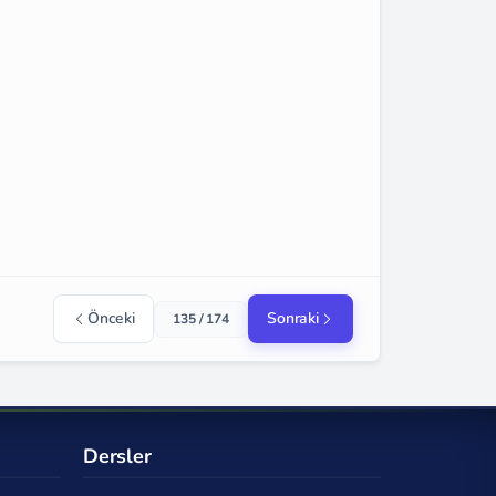
Önceki
Sonraki
135 / 174
Dersler