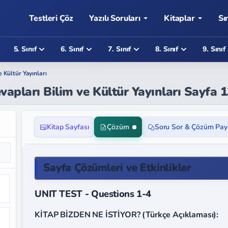
Testleri Çöz
Yazılı Soruları
Kitaplar
Sı
5. Sınıf
6. Sınıf
7. Sınıf
8. Sınıf
9. Sınıf
e Kültür Yayınları
Cevapları Bilim ve Kültür Yayınları Sayfa 
Kitap Sayfası
Çözüm
Soru Sor & Çözüm Pay
Sayfa Çözümleri ve Etkinlikler
UNIT TEST - Questions 1-4
KİTAP BİZDEN NE İSTİYOR? (Türkçe Açıklaması):