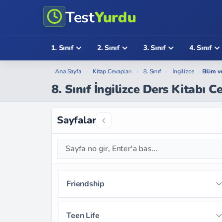
Test
Yurdu
1. Sınıf
2. Sınıf
3. Sınıf
4. Sınıf
Ana Sayfa
›
Kitap Cevapları
›
8. Sınıf
›
İngilizce
›
Bilim v
8. Sınıf İngilizce Ders Kitabı 
Sayfalar
Friendship
Sayfa 9
Sayfa 10
Sayfa 11
Teen Life