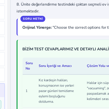
8. Ünite değerlendirme testindeki çoktan seçmeli ev iş
istemektedir.
Orijinal Yönerge:
"Choose the correct options for t
BİZİM TEST CEVAPLARIMIZ VE DETAYLI ANALİ
Soru
Soru İçeriği ve Amacı
Çözüm Yolu v
No
Kız kardeşin halıları,
Halılar için s
konuşmacının ise yerleri
"vacuuming", ze
1
pazar günleri temizleme
paspaslamak a
eylemi boşluğunu
kelimeleri sırası
doldurma.