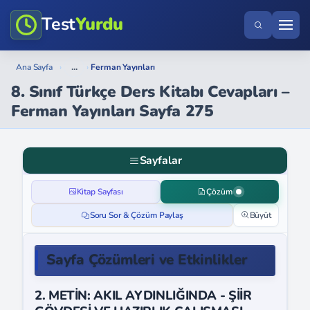
Test
Yurdu
...
Ana Sayfa
›
›
Ferman Yayınları
8. Sınıf Türkçe Ders Kitabı Cevapları –
Ferman Yayınları Sayfa 275
Sayfalar
Kitap Sayfası
Çözüm
Soru Sor & Çözüm Paylaş
Büyüt
Sayfa Çözümleri ve Etkinlikler
2. METİN: AKIL AYDINLIĞINDA - ŞİİR