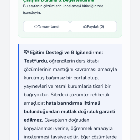
Çalışma Durumu & Değerlendirme
Bu sayfanın çözümlerini incelemeyi bitirdiğinizde
işaretleyin.
Tamamlandı
Faydalı
(0)
💡 Eğitim Desteği ve Bilgilendirme:
TestYurdu
, öğrencilerin ders kitabı
çözümlerinin mantığını kavraması amacıyla
kurulmuş bağımsız bir portal olup,
yayınevleri ve resmi kurumlarla ticari bir
bağı yoktur. Sitedeki çözümler rehberlik
amaçlıdır;
hata barındırma ihtimali
bulunduğundan mutlak doğruluk garanti
edilmez.
Cevapların doğrudan
kopyalanması yerine, öğrenmek amacıyla
incelenmesi tavsiye edilir. Eğer çözümlerde