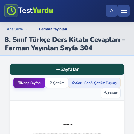
Test
Yurdu
...
Ana Sayfa
›
›
Ferman Yayınları
8. Sınıf Türkçe Ders Kitabı Cevapları –
Ferman Yayınları Sayfa 304
Sayfalar
Kitap Sayfası
Çözüm
Soru Sor & Çözüm Paylaş
Büyüt