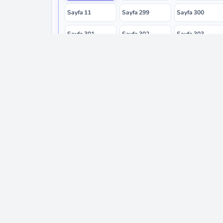
Sayfa 11
Sayfa 299
Sayfa 300
Sayfa 301
Sayfa 302
Sayfa 303
Sayfa 304
Künye
Popüle
Hakkımızda
1. Sınıf
İletişim
2. Sınıf
Gizlilik Politikası
3. Sınıf
Kullanım Şartları
4. Sınıf
Telif Hakları
5. Sınıf