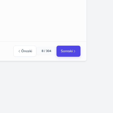
Önceki
Sonraki
8 / 304