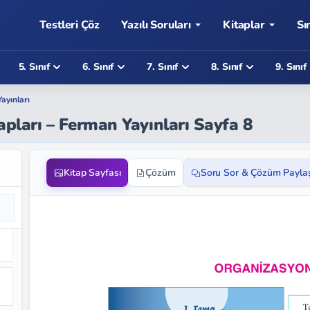
Testleri Çöz
Yazılı Soruları
Kitaplar
Sı
5. Sınıf
6. Sınıf
7. Sınıf
8. Sınıf
9. Sınıf
ayınları
apları – Ferman Yayınları Sayfa 8
Kitap Sayfası
Çözüm
Soru Sor & Çözüm Payla