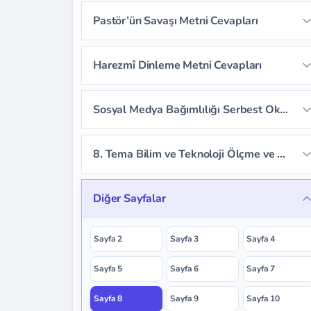
Sayfa 275
Sayfa 276
Sayfa 277
Pastör’ün Savaşı Metni Cevapları
Sayfa 272
Sayfa 273
Sayfa 274
Sayfa 278
Sayfa 279
Sayfa 280
Sayfa 282
Sayfa 283
Sayfa 284
Harezmî Dinleme Metni Cevapları
Sayfa 281
Sayfa 285
Sayfa 286
Sayfa 287
Sayfa 289
Sayfa 290
Sayfa 291
Sosyal Medya Bağımlılığı Serbest Okuma Metni Cevapları
Sayfa 288
Sayfa 292
Sayfa 293
Sayfa 294
8. Tema Bilim ve Teknoloji Ölçme ve Değerlendirme Cevapları
Sayfa 295
Sayfa 296
Sayfa 297
Diğer Sayfalar
Sayfa 298
Sayfa 2
Sayfa 3
Sayfa 4
Sayfa 5
Sayfa 6
Sayfa 7
Sayfa 8
Sayfa 9
Sayfa 10