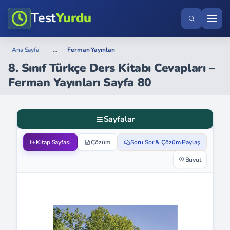
Test
Yurdu
...
Ana Sayfa
›
›
Ferman Yayınları
8. Sınıf Türkçe Ders Kitabı Cevapları –
Ferman Yayınları Sayfa 80
Sayfalar
Kitap Sayfası
Çözüm
Soru Sor & Çözüm Paylaş
Büyüt