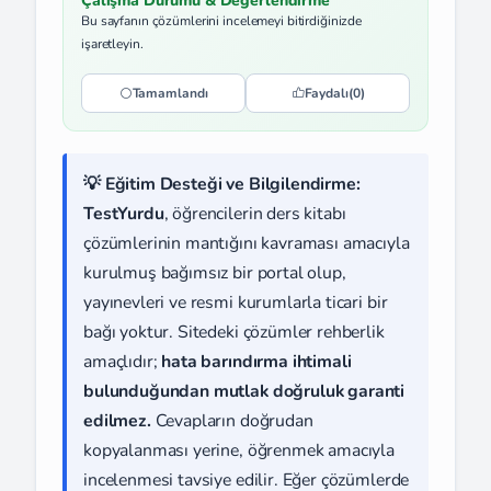
Çalışma Durumu & Değerlendirme
Bu sayfanın çözümlerini incelemeyi bitirdiğinizde
işaretleyin.
Tamamlandı
Faydalı
(0)
💡 Eğitim Desteği ve Bilgilendirme:
TestYurdu
, öğrencilerin ders kitabı
çözümlerinin mantığını kavraması amacıyla
kurulmuş bağımsız bir portal olup,
yayınevleri ve resmi kurumlarla ticari bir
bağı yoktur. Sitedeki çözümler rehberlik
amaçlıdır;
hata barındırma ihtimali
bulunduğundan mutlak doğruluk garanti
edilmez.
Cevapların doğrudan
kopyalanması yerine, öğrenmek amacıyla
incelenmesi tavsiye edilir. Eğer çözümlerde