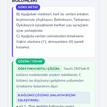
BÖLÜMLERİ
B) Aşağıdaki metinleri, harf ile verilen anlatım
biçimleriyle (Açıklayıcı, Betimleyici, Tartışmacı,
Öyküleyici) eşleştirerek harfleri yay ayraçların
içine yerleştiriniz.
C) Aşağıda verilen cümlelerden örnekleme
ilişkisi olanlara (✓), olmayanlara (X) işareti
koyunuz.
Sayfa 260'taki B
ÖĞRETMEN NOTU / ÇÖZÜM:
bölümü metinlerdeki anlatım tekniklerini, C
bölümü ise düşünceyi geliştirme yollarından
örnekleme kullanımını ölçer.
B BÖLÜMÜ ÇÖZÜMÜ (ANLATIM BIÇIMI
EŞLEŞTIRME):
• (c) 1. "Şiir dediğin kafiye ile yazılır...