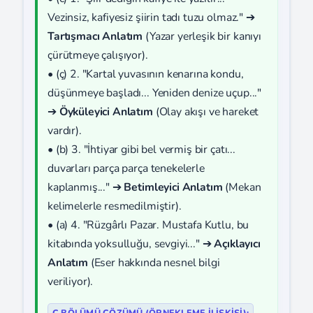
Vezinsiz, kafiyesiz şiirin tadı tuzu olmaz." ➔
Tartışmacı Anlatım
(Yazar yerleşik bir kanıyı
çürütmeye çalışıyor).
• (ç) 2. "Kartal yuvasının kenarına kondu,
düşünmeye başladı... Yeniden denize uçup..."
➔
Öyküleyici Anlatım
(Olay akışı ve hareket
vardır).
• (b) 3. "İhtiyar gibi bel vermiş bir çatı...
duvarları parça parça tenekelerle
kaplanmış..." ➔
Betimleyici Anlatım
(Mekan
kelimelerle resmedilmiştir).
• (a) 4. "Rüzgârlı Pazar. Mustafa Kutlu, bu
kitabında yoksulluğu, sevgiyi..." ➔
Açıklayıcı
Anlatım
(Eser hakkında nesnel bilgi
veriliyor).
C BÖLÜMÜ ÇÖZÜMÜ (ÖRNEKLEME İLIŞKISI):