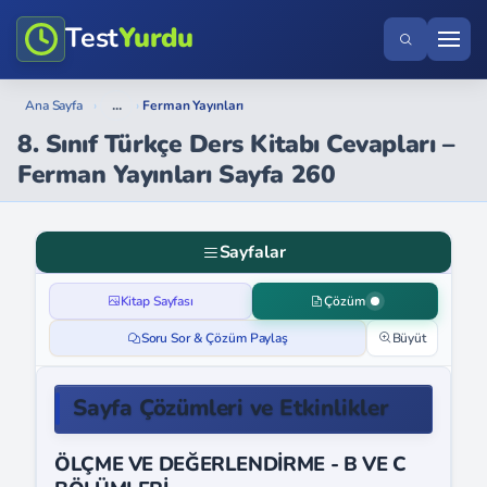
Test
Yurdu
...
Ana Sayfa
›
›
Ferman Yayınları
8. Sınıf Türkçe Ders Kitabı Cevapları –
Ferman Yayınları Sayfa 260
Sayfalar
Kitap Sayfası
Çözüm
Soru Sor & Çözüm Paylaş
Büyüt
Sayfa Çözümleri ve Etkinlikler
ÖLÇME VE DEĞERLENDİRME - B VE C