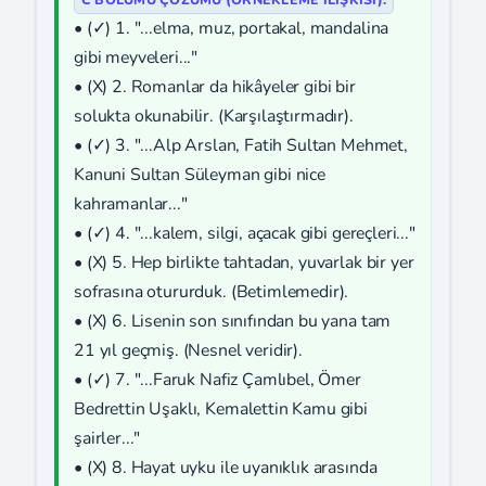
• (✓) 1. "...elma, muz, portakal, mandalina
gibi meyveleri..."
• (X) 2. Romanlar da hikâyeler gibi bir
solukta okunabilir. (Karşılaştırmadır).
• (✓) 3. "...Alp Arslan, Fatih Sultan Mehmet,
Kanuni Sultan Süleyman gibi nice
kahramanlar..."
• (✓) 4. "...kalem, silgi, açacak gibi gereçleri..."
• (X) 5. Hep birlikte tahtadan, yuvarlak bir yer
sofrasına otururduk. (Betimlemedir).
• (X) 6. Lisenin son sınıfından bu yana tam
21 yıl geçmiş. (Nesnel veridir).
• (✓) 7. "...Faruk Nafiz Çamlıbel, Ömer
Bedrettin Uşaklı, Kemalettin Kamu gibi
şairler..."
• (X) 8. Hayat uyku ile uyanıklık arasında