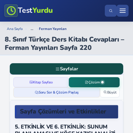
Test
Yurdu
...
Ana Sayfa
›
›
Ferman Yayınları
8. Sınıf Türkçe Ders Kitabı Cevapları –
Ferman Yayınları Sayfa 220
Sayfalar
Kitap Sayfası
Çözüm
Soru Sor & Çözüm Paylaş
Büyüt
Sayfa Çözümleri ve Etkinlikler
5. ETKİNLİK VE 6. ETKİNLİK: SUNUM