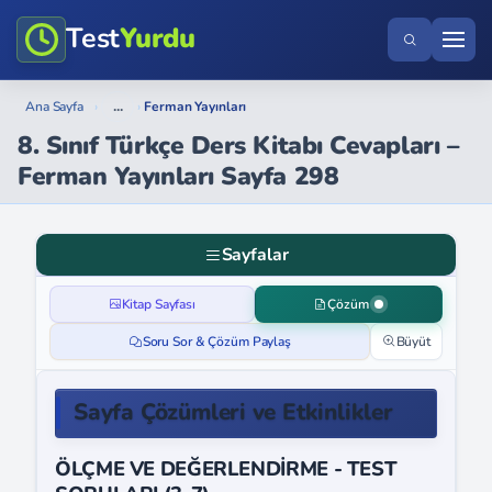
Test
Yurdu
...
Ana Sayfa
›
›
Ferman Yayınları
8. Sınıf Türkçe Ders Kitabı Cevapları –
Ferman Yayınları Sayfa 298
Sayfalar
Kitap Sayfası
Çözüm
Soru Sor & Çözüm Paylaş
Büyüt
Sayfa Çözümleri ve Etkinlikler
ÖLÇME VE DEĞERLENDİRME - TEST