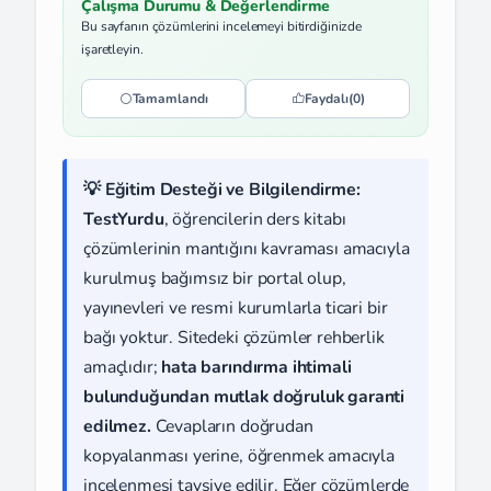
Çalışma Durumu & Değerlendirme
Bu sayfanın çözümlerini incelemeyi bitirdiğinizde
işaretleyin.
Tamamlandı
Faydalı
(0)
💡 Eğitim Desteği ve Bilgilendirme:
TestYurdu
, öğrencilerin ders kitabı
çözümlerinin mantığını kavraması amacıyla
kurulmuş bağımsız bir portal olup,
yayınevleri ve resmi kurumlarla ticari bir
bağı yoktur. Sitedeki çözümler rehberlik
amaçlıdır;
hata barındırma ihtimali
bulunduğundan mutlak doğruluk garanti
edilmez.
Cevapların doğrudan
kopyalanması yerine, öğrenmek amacıyla
incelenmesi tavsiye edilir. Eğer çözümlerde