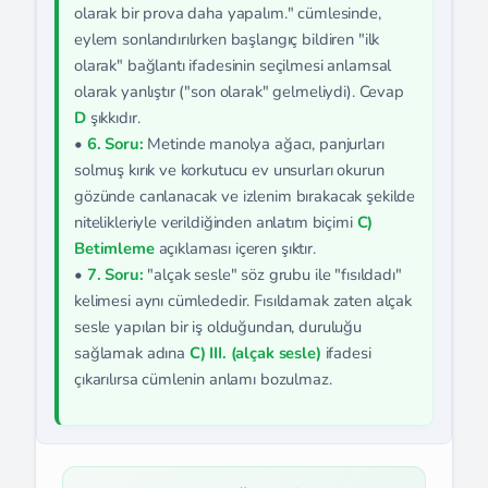
olarak bir prova daha yapalım." cümlesinde,
eylem sonlandırılırken başlangıç bildiren "ilk
olarak" bağlantı ifadesinin seçilmesi anlamsal
olarak yanlıştır ("son olarak" gelmeliydi). Cevap
D
şıkkıdır.
•
6. Soru:
Metinde manolya ağacı, panjurları
solmuş kırık ve korkutucu ev unsurları okurun
gözünde canlanacak ve izlenim bırakacak şekilde
nitelikleriyle verildiğinden anlatım biçimi
C)
Betimleme
açıklaması içeren şıktır.
•
7. Soru:
"alçak sesle" söz grubu ile "fısıldadı"
kelimesi aynı cümlededir. Fısıldamak zaten alçak
sesle yapılan bir iş olduğundan, duruluğu
sağlamak adına
C) III. (alçak sesle)
ifadesi
çıkarılırsa cümlenin anlamı bozulmaz.