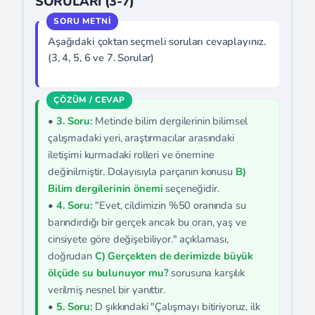
SORULARI (3-7)
Aşağıdaki çoktan seçmeli soruları cevaplayınız.
(3, 4, 5, 6 ve 7. Sorular)
•
3. Soru:
Metinde bilim dergilerinin bilimsel
çalışmadaki yeri, araştırmacılar arasındaki
iletişimi kurmadaki rolleri ve önemine
değinilmiştir. Dolayısıyla parçanın konusu
B)
Bilim dergilerinin önemi
seçeneğidir.
•
4. Soru:
"Evet, cildimizin %50 oranında su
barındırdığı bir gerçek ancak bu oran, yaş ve
cinsiyete göre değişebiliyor." açıklaması,
doğrudan
C) Gerçekten de derimizde büyük
ölçüde su bulunuyor mu?
sorusuna karşılık
verilmiş nesnel bir yanıttır.
•
5. Soru:
D şıkkındaki "Çalışmayı bitiriyoruz, ilk