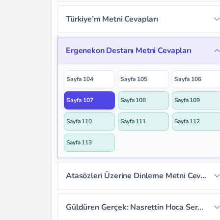
Sayfa 90
Sayfa 91
Sayfa 92
Türkiye’m Metni Cevapları
Sayfa 88
Sayfa 89
Sayfa 93
Sayfa 94
Sayfa 95
Sayfa 98
Sayfa 99
Sayfa 100
Ergenekon Destanı Metni Cevapları
Sayfa 96
Sayfa 97
Sayfa 101
Sayfa 102
Sayfa 103
Sayfa 104
Sayfa 105
Sayfa 106
Sayfa 107
Sayfa 108
Sayfa 109
Sayfa 110
Sayfa 111
Sayfa 112
Sayfa 113
Atasözleri Üzerine Dinleme Metni Cevapları
Sayfa 114
Sayfa 115
Sayfa 116
Güldüren Gerçek: Nasrettin Hoca Serbest Okuma Metni Cevapları