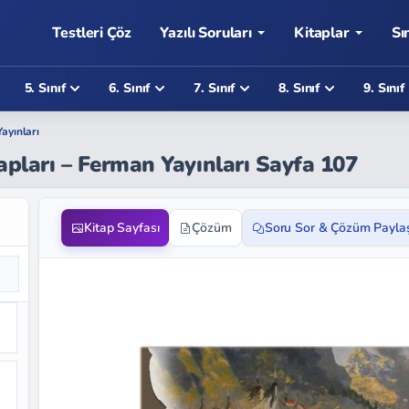
Testleri Çöz
Yazılı Soruları
Kitaplar
Sı
5. Sınıf
6. Sınıf
7. Sınıf
8. Sınıf
9. Sınıf
ayınları
vapları – Ferman Yayınları Sayfa 107
Kitap Sayfası
Çözüm
Soru Sor & Çözüm Payla