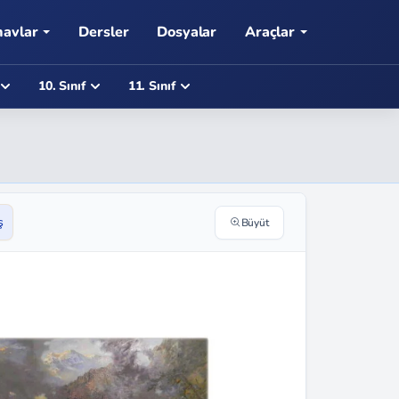
navlar
Dersler
Dosyalar
Araçlar
10. Sınıf
11. Sınıf
ş
Büyüt