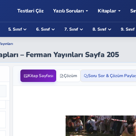
Testleri Çöz
Yazılı Soruları
Kitaplar
Sı
5. Sınıf
6. Sınıf
7. Sınıf
8. Sınıf
9. Sınıf
ayınları
vapları – Ferman Yayınları Sayfa 205
Kitap Sayfası
Çözüm
Soru Sor & Çözüm Payla