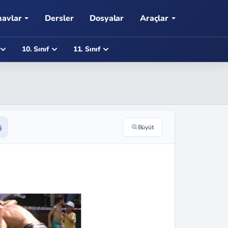
navlar
Dersler
Dosyalar
Araçlar
10. Sınıf
11. Sınıf
ş
Büyüt