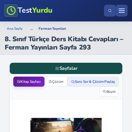
Test
Yurdu
...
Ana Sayfa
›
›
Ferman Yayınları
8. Sınıf Türkçe Ders Kitabı Cevapları –
Ferman Yayınları Sayfa 293
Sayfalar
Kitap Sayfası
Çözüm
Soru Sor & Çözüm Paylaş
Büyüt