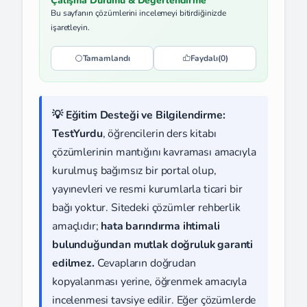
Çalışma Durumu & Değerlendirme
Bu sayfanın çözümlerini incelemeyi bitirdiğinizde
işaretleyin.
Tamamlandı
Faydalı
(0)
💡 Eğitim Desteği ve Bilgilendirme:
TestYurdu
, öğrencilerin ders kitabı
çözümlerinin mantığını kavraması amacıyla
kurulmuş bağımsız bir portal olup,
yayınevleri ve resmi kurumlarla ticari bir
bağı yoktur. Sitedeki çözümler rehberlik
amaçlıdır;
hata barındırma ihtimali
bulunduğundan mutlak doğruluk garanti
edilmez.
Cevapların doğrudan
kopyalanması yerine, öğrenmek amacıyla
incelenmesi tavsiye edilir. Eğer çözümlerde