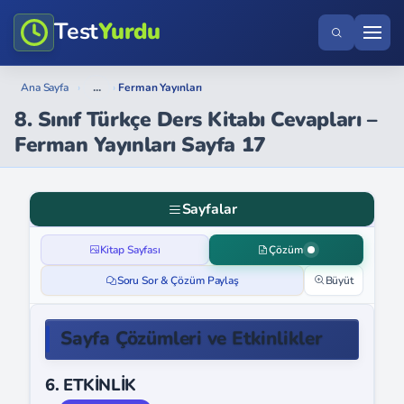
Test
Yurdu
...
Ana Sayfa
›
›
Ferman Yayınları
8. Sınıf Türkçe Ders Kitabı Cevapları –
Ferman Yayınları Sayfa 17
Sayfalar
Kitap Sayfası
Çözüm
Soru Sor & Çözüm Paylaş
Büyüt
Sayfa Çözümleri ve Etkinlikler
6. ETKİNLİK