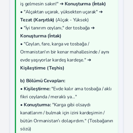
iş gelmesin sakın!" ➔
Konuşturma (İntak)
• "Alçaktan uçarak, yüksekten uçarak" ➔
Tezat (Karşıtlık)
(Alçak - Yüksek)
• "İyi tanırım ceylanı," der tosbağa ➔
Konuşturma (İntak)
• "Ceylan, fare, karga ve tosbağa /
Ormanistan'ın bir kenar mahallesinde / aynı
evde yaşıyorlar kardeş kardeşe." ➔
Kişileştirme (Teşhis)
b) Bölümü Cevapları:
•
Kişileştirme:
"Evde kalır ama tosbağa / aklı
fikri ceylanda / meraklı ya..."
•
Konuşturma:
"Karga gibi olsaydı
kanatlarım / bulmak için izini kardeşimin /
bütün Ormanistan'ı dolaşırdım." (Tosbağanın
sözü)