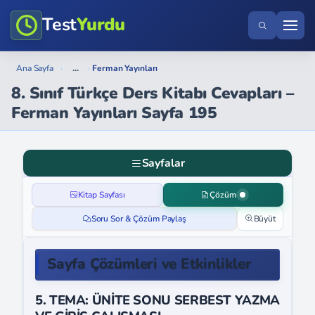
Test
Yurdu
...
Ana Sayfa
›
›
Ferman Yayınları
8. Sınıf Türkçe Ders Kitabı Cevapları –
Ferman Yayınları Sayfa 195
Sayfalar
Kitap Sayfası
Çözüm
Soru Sor & Çözüm Paylaş
Büyüt
Sayfa Çözümleri ve Etkinlikler
5. TEMA: ÜNİTE SONU SERBEST YAZMA