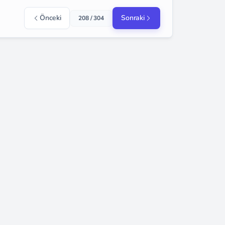
Önceki
Sonraki
208 / 304