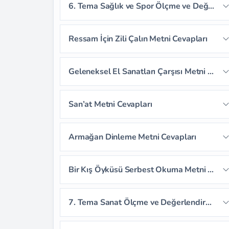
6. Tema Sağlık ve Spor Ölçme ve Değerlendirme Cevapları
Sayfa 222
Sayfa 223
Sayfa 224
Ressam İçin Zili Çalın Metni Cevapları
Sayfa 225
Sayfa 226
Sayfa 227
Sayfa 230
Sayfa 231
Sayfa 232
Geleneksel El Sanatları Çarşısı Metni Cevapları
Sayfa 228
Sayfa 229
Sayfa 233
Sayfa 234
Sayfa 235
Sayfa 239
Sayfa 240
Sayfa 241
San’at Metni Cevapları
Sayfa 236
Sayfa 237
Sayfa 238
Sayfa 242
Sayfa 243
Sayfa 244
Sayfa 246
Sayfa 247
Sayfa 248
Armağan Dinleme Metni Cevapları
Sayfa 245
Sayfa 249
Sayfa 250
Sayfa 251
Sayfa 252
Sayfa 253
Sayfa 254
Bir Kış Öyküsü Serbest Okuma Metni Cevapları
Sayfa 255
Sayfa 256
Sayfa 257
7. Tema Sanat Ölçme ve Değerlendirme Cevapları
Sayfa 258
Sayfa 259
Sayfa 260
Sayfa 261