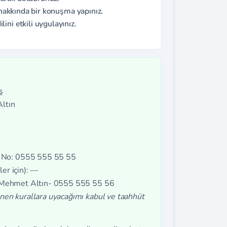
ı hakkında bir konuşma yapınız.
ini etkili uygulayınız.
ş
Altın
u No: 0555 555 55 55
er için): —
el: Mehmet Altın- 0555 555 55 56
enen kurallara uyacağımı kabul ve taahhüt