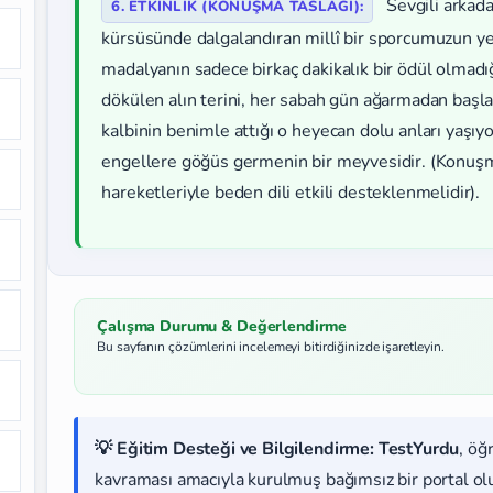
Sevgili arkada
6. ETKİNLİK (KONUŞMA TASLAĞI):
kürsüsünde dalgalandıran millî bir sporcumuzun 
madalyanın sadece birkaç dakikalık bir ödül olmad
dökülen alın terini, her sabah gün ağarmadan başla
kalbinin benimle attığı o heyecan dolu anları yaş
engellere göğüs germenin bir meyvesidir. (Konuşm
hareketleriyle beden dili etkili desteklenmelidir).
Çalışma Durumu & Değerlendirme
Bu sayfanın çözümlerini incelemeyi bitirdiğinizde işaretleyin.
💡 Eğitim Desteği ve Bilgilendirme:
TestYurdu
, öğ
kavraması amacıyla kurulmuş bağımsız bir portal olup