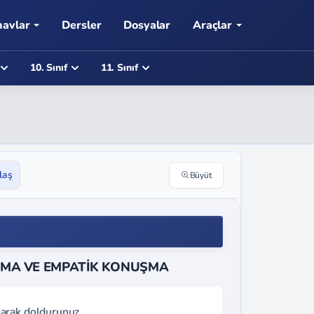
navlar
Dersler
Dosyalar
Araçlar
10. Sınıf
11. Sınıf
laş
Büyüt
DURMA VE EMPATİK KONUŞMA
larak doldurunuz.