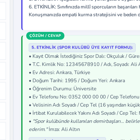
6. ETKİNLİK: Sınıfınızda millî sporcuların başarılar
Konuşmanızda empati kurma stratejisini ve beden dil
5. ETKİNLİK (SPOR KULÜBÜ ÜYE KAYIT FORMU):
• Kayıt Olmak İstediğiniz Spor Dalı: Okçuluk / Güre
• T.C. Kimlik No: 12345678910 / Adı, Soyadı: Ali 
• Ev Adresi: Ankara, Türkiye
• Doğum Tarihi: 1995 / Doğum Yeri: Ankara
• Öğrenim Durumu: Üniversite
• Ev Telefonu No: 0352 000 00 00 / Cep Telefon
• Velisinin Adı Soyadı / Cep Tel (16 yaşından küçükl
• İrtibat Kurulabilecek Yakını Adı Soyadı / Cep T
•
"Spor kulübünde kullanılan demirbaşları... belirl
ederim."
İmza: Ali Altın