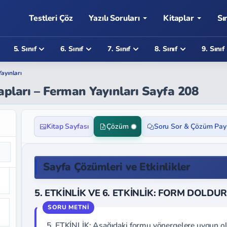
Testleri Çöz
Yazılı Soruları
Kitaplar
Sı
5. Sınıf
6. Sınıf
7. Sınıf
8. Sınıf
9. Sınıf
ayınları
vapları – Ferman Yayınları Sayfa 208
Kitap Sayfası
Çözüm
Soru Sor & Çözüm Pay
Sayfa Çözümleri ve Etkinlikler
5. ETKİNLİK VE 6. ETKİNLİK: FORM DOL
5. ETKİNLİK: Aşağıdaki formu yönergelere uygun o