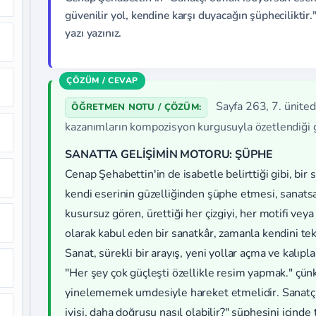
güvenilir yol, kendine karşı duyacağın şüpheciliktir
yazı yazınız.
Sayfa 263, 7. ünited
ÖĞRETMEN NOTU / ÇÖZÜM:
kazanımların kompozisyon kurgusuyla özetlendiği g
SANATTA GELİŞİMİN MOTORU: ŞÜPHE
Cenap Şehabettin'in de isabetle belirttiği gibi, bir 
kendi eserinin güzelliğinden şüphe etmesi, sanatsa
kusursuz gören, ürettiği her çizgiyi, her motifi ve
olarak kabul eden bir sanatkâr, zamanla kendini 
Sanat, sürekli bir arayış, yeni yollar açma ve kalıpl
"Her şey çok güçleşti özellikle resim yapmak." çün
yinelememek umdesiyle hareket etmelidir. Sanatçı,
iyisi, daha doğrusu nasıl olabilir?" şüphesini içind