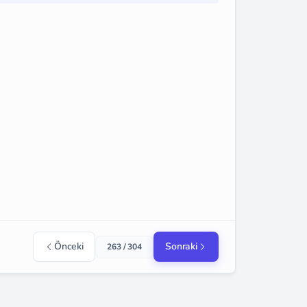
Önceki
Sonraki
263 / 304