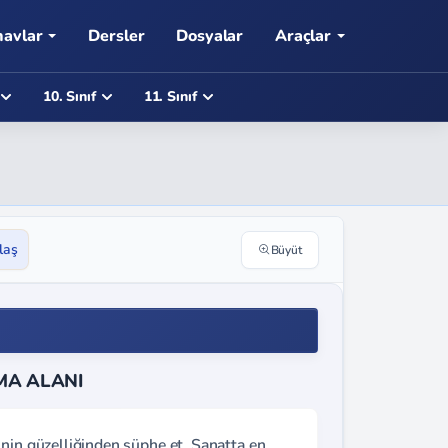
navlar
Dersler
Dosyalar
Araçlar
10. Sınıf
11. Sınıf
laş
Büyüt
MA ALANI
inin güzelliğinden şüphe et. Sanatta en