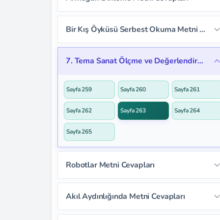
Sayfa 249
Sayfa 250
Sayfa 251
Sayfa 252
Sayfa 253
Sayfa 254
Bir Kış Öyküsü Serbest Okuma Metni Cevapları
Sayfa 255
Sayfa 256
Sayfa 257
7. Tema Sanat Ölçme ve Değerlendirme Cevapları
Sayfa 258
Sayfa 259
Sayfa 260
Sayfa 261
Sayfa 262
Sayfa 263
Sayfa 264
Sayfa 265
Robotlar Metni Cevapları
Sayfa 266
Sayfa 267
Sayfa 268
Akıl Aydınlığında Metni Cevapları
Sayfa 269
Sayfa 270
Sayfa 271
Sayfa 275
Sayfa 276
Sayfa 277