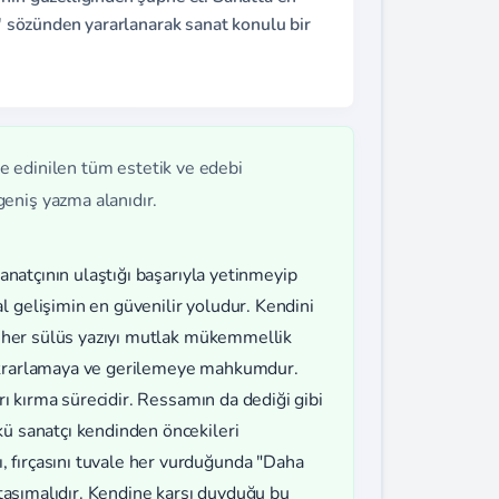
." sözünden yararlanarak sanat konulu bir
e edinilen tüm estetik ve edebi
eniş yazma alanıdır.
sanatçının ulaştığı başarıyla yetinmeyip
l gelişimin en güvenilir yoludur. Kendini
ya her sülüs yazıyı mutlak mükemmellik
tekrarlamaya ve gerilemeye mahkumdur.
arı kırma sürecidir. Ressamın da dediği gibi
kü sanatçı kendinden öncekileri
 fırçasını tuvale her vurduğunda "Daha
e taşımalıdır. Kendine karşı duyduğu bu