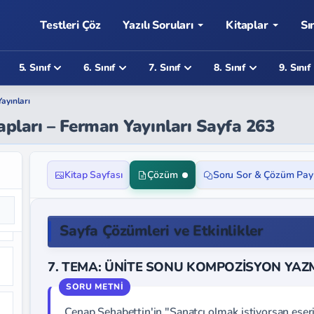
Testleri Çöz
Yazılı Soruları
Kitaplar
Sı
5. Sınıf
6. Sınıf
7. Sınıf
8. Sınıf
9. Sınıf
ayınları
vapları – Ferman Yayınları Sayfa 263
Kitap Sayfası
Çözüm
Soru Sor & Çözüm Pay
Sayfa Çözümleri ve Etkinlikler
7. TEMA: ÜNİTE SONU KOMPOZİSYON YAZ
Cenap Şehabettin'in "Sanatçı olmak istiyorsan eser