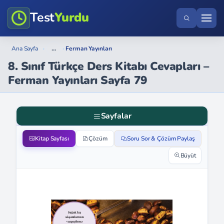
Test
Yurdu
...
Ana Sayfa
›
›
Ferman Yayınları
8. Sınıf Türkçe Ders Kitabı Cevapları –
Ferman Yayınları Sayfa 79
Sayfalar
Kitap Sayfası
Çözüm
Soru Sor & Çözüm Paylaş
Büyüt