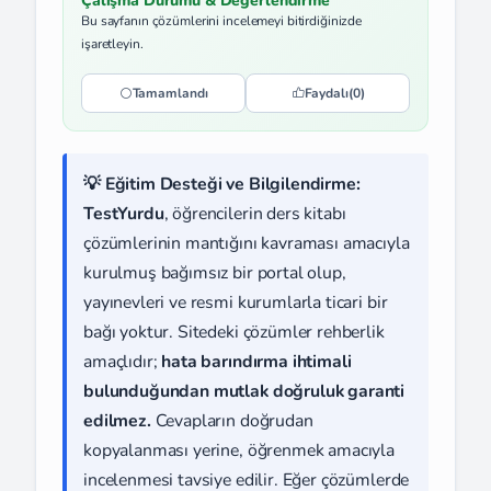
Çalışma Durumu & Değerlendirme
Bu sayfanın çözümlerini incelemeyi bitirdiğinizde
işaretleyin.
Tamamlandı
Faydalı
(0)
💡 Eğitim Desteği ve Bilgilendirme:
TestYurdu
, öğrencilerin ders kitabı
çözümlerinin mantığını kavraması amacıyla
kurulmuş bağımsız bir portal olup,
yayınevleri ve resmi kurumlarla ticari bir
bağı yoktur. Sitedeki çözümler rehberlik
amaçlıdır;
hata barındırma ihtimali
bulunduğundan mutlak doğruluk garanti
edilmez.
Cevapların doğrudan
kopyalanması yerine, öğrenmek amacıyla
incelenmesi tavsiye edilir. Eğer çözümlerde